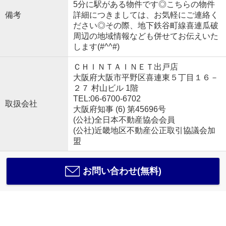
5分に駅がある物件です◎こちらの物件
備考
詳細につきましては、お気軽にご連絡く
ださい◎その際、地下鉄谷町線喜連瓜破
周辺の地域情報なども併せてお伝えいた
します(#^^#)
ＣＨＩＮＴＡＩＮＥＴ出戸店
大阪府大阪市平野区喜連東５丁目１６－
２７ 村山ビル 1階
TEL:06-6700-6702
取扱会社
大阪府知事 (6) 第45696号
(公社)全日本不動産協会会員
(公社)近畿地区不動産公正取引協議会加
盟
お問い合わせ(無料)