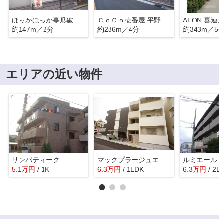
ほっかほっか亭瓜破１丁目店
ＣｏＣｏ壱番屋 平野瓜破店
AEON 喜
約147m／2分
約286m／4分
約343m／
エリアの近い物件
サンパティーク
マックプラージュエッジ
ルミエール
5.1
万
円
/ 1K
6.3
万
円
/ 1LDK
6.3
万
円
/ 2