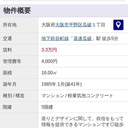
物件概要
所在地
大阪府
大阪市平野区
瓜破
１丁目
交通
地下鉄谷町線
「
喜連瓜破
」駅 徒歩5分
賃料
3.3万円
管理費等
4,000円
面積
16.00㎡
築年月
1985年 1月(築41年)
種別 / 構造
マンション / 軽量気泡コンクリート
階建
5階建
造りとデザインに関して、自信をもって
情報を提供できるマンションです◎徒歩