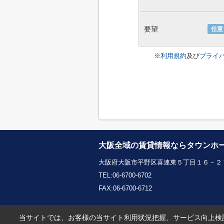
要望
任意
※
利用規約
及び
プライ
大阪全域の賃貸情報ならタウンホ
大阪府大阪市平野区喜連東５丁目１６－２７
TEL:06-6700-6702
FAX:06-6700-6712
当サイトでは、お客様の当サイト利用状況把握、サービス向上検討