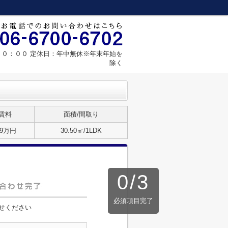
０：００ 定休日：年中無休※年末年始を
除く
賃料
面積/間取り
.9万円
30.50㎡/1LDK
0
/
3
必須項目完了
せください