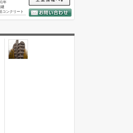
31年
階建
筋コンクリート