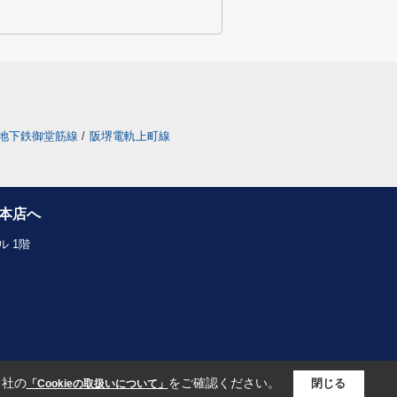
地下鉄御堂筋線
/
阪堺電軌上町線
本店へ
 1階
当社の
をご確認ください。
閉じる
「Cookieの取扱いについて」