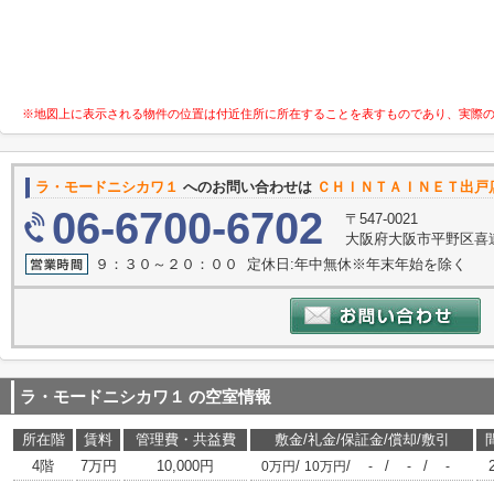
※地図上に表示される物件の位置は付近住所に所在することを表すものであり、実際
ラ・モードニシカワ１
へのお問い合わせは
ＣＨＩＮＴＡＩＮＥＴ出戸
06-6700-6702
〒547-0021
大阪府大阪市平野区喜連
９：３０～２０：００ 定休日:年中無休※年末年始を除く
ラ・モードニシカワ１
の空室情報
所在階
賃料
管理費・共益費
敷金/礼金/保証金/償却/敷引
4階
7万円
10,000円
/
/
/
/
0万円
10万円
-
-
-