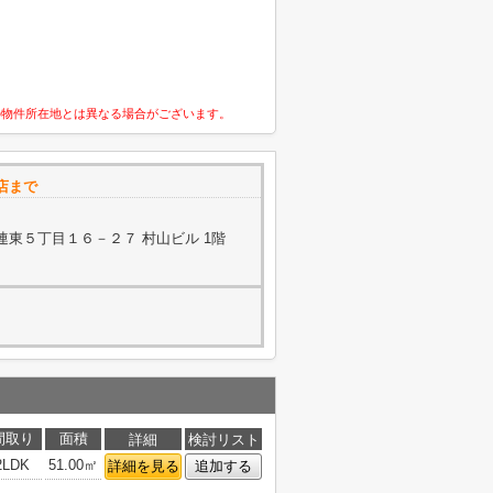
の物件所在地とは異なる場合がございます。
店まで
東５丁目１６－２７ 村山ビル 1階
間取り
面積
詳細
検討リスト
2LDK
51.00㎡
詳細を見る
追加する