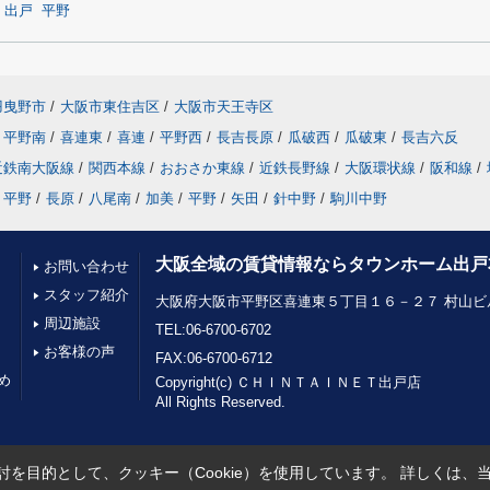
出戸
平野
羽曳野市
/
大阪市東住吉区
/
大阪市天王寺区
平野南
/
喜連東
/
喜連
/
平野西
/
長吉長原
/
瓜破西
/
瓜破東
/
長吉六反
近鉄南大阪線
/
関西本線
/
おおさか東線
/
近鉄長野線
/
大阪環状線
/
阪和線
/
平野
/
長原
/
八尾南
/
加美
/
平野
/
矢田
/
針中野
/
駒川中野
大阪全域の賃貸情報ならタウンホーム出戸
お問い合わせ
スタッフ紹介
大阪府大阪市平野区喜連東５丁目１６－２７ 村山ビル
周辺施設
TEL:06-6700-6702
お客様の声
FAX:06-6700-6712
め
Copyright(c) ＣＨＩＮＴＡＩＮＥＴ出戸店
All Rights Reserved.
を目的として、クッキー（Cookie）を使用しています。
詳しくは、