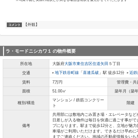
【外観】
コメント
ラ・モードニシカワ１
の物件概要
所在地
大阪府
大阪市東住吉区
住道矢田
５丁目
地下鉄谷町線
「
喜連瓜破
」駅 徒歩12分
近鉄
交通
賃料
7万円
管理費・共
面積
51.00㎡
築年月（築
マンション / 鉄筋コンクリー
種別/構造
階建
ト
共用部には敷地内ごみ置き場・エレベータなど
日差しが入る物件は毎日を快適に過ごす事がで
備考
プになります。駅まで徒歩12分と、立地が魅
車場がご利用いただけます。できるだけ早めに
までご連絡ください。地域の不動産情報をいち