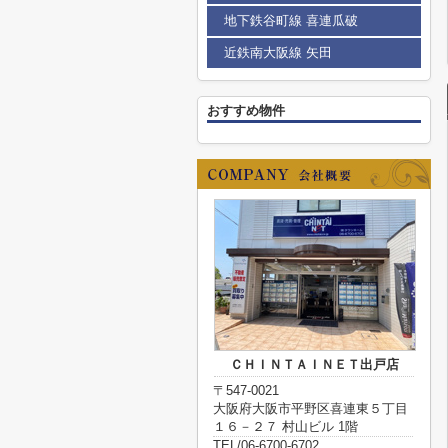
地下鉄谷町線 喜連瓜破
近鉄南大阪線 矢田
おすすめ物件
ＣＨＩＮＴＡＩＮＥＴ出戸店
〒547-0021
大阪府大阪市平野区喜連東５丁目
１６－２７ 村山ビル 1階
TEL/06-6700-6702