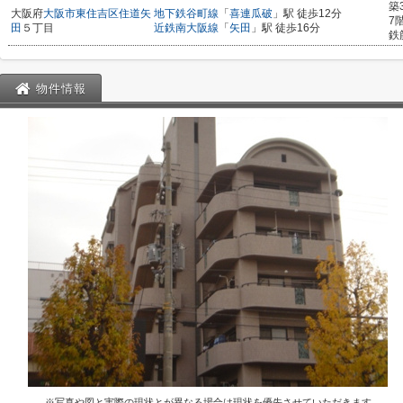
築
大阪府
大阪市東住吉区
住道矢
地下鉄谷町線
「
喜連瓜破
」駅 徒歩12分
7
田
５丁目
近鉄南大阪線
「
矢田
」駅 徒歩16分
鉄
物件情報
※写真や図と実際の現状とが異なる場合は現状を優先させていただきます