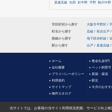
喜連瓜破
矢田
針中野
平野
駒川中野
市区町村から探す
大阪市平野区
/
町名から探す
瓜破
/
長吉出戸
/
路線から探す
地下鉄谷町線
/
駅から探す
出戸
/
喜連瓜破
/
ホーム
敷金礼金0円
会社概要
ペット飼育可
プライバシーポリシー
新築・築浅
利用規約
駅近
サイトマップ
今月のおすす
物件カタログ
当サイトでは、お客様の当サイト利用状況把握、サービス向上検討