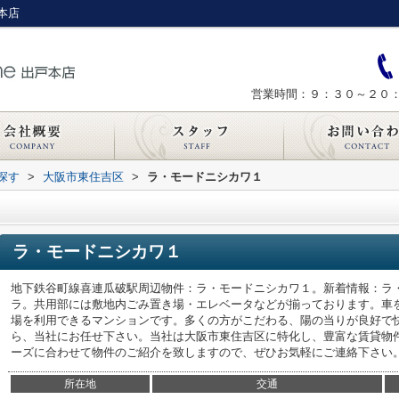
本店
営業時間：９：３０～２０
探す
>
大阪市東住吉区
>
ラ・モードニシカワ１
ラ・モードニシカワ１
地下鉄谷町線喜連瓜破駅周辺物件：ラ・モードニシカワ１。新着情報：ラ
ラ。共用部には敷地内ごみ置き場・エレベータなどが揃っております。車
場を利用できるマンションです。多くの方がこだわる、陽の当りが良好で
ら、当社にお任せ下さい。当社は大阪市東住吉区に特化し、豊富な賃貸物
ーズに合わせて物件のご紹介を致しますので、ぜひお気軽にご連絡下さい
所在地
交通