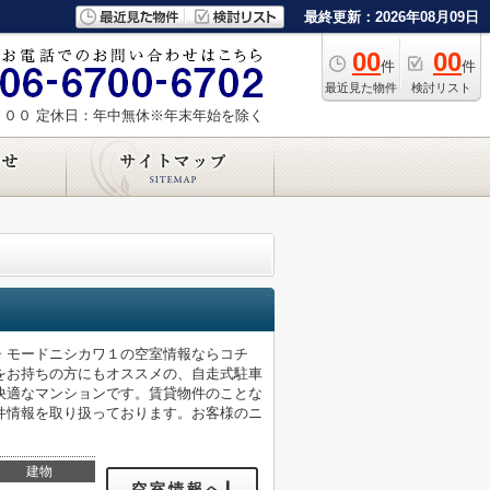
最終更新：2026年08月09日
00
00
件
件
最近見た物件
検討リスト
：００
定休日：年中無休※年末年始を除く
・モードニシカワ１の空室情報ならコチ
をお持ちの方にもオススメの、自走式駐車
快適なマンションです。賃貸物件のことな
件情報を取り扱っております。お客様のニ
。
建物
空室情報へ