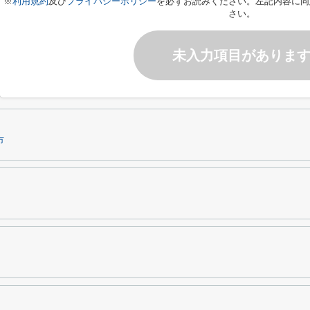
※
利用規約
及び
プライバシーポリシー
を必ずお読みください。左記内容に同
さい。
未入力項目がありま
市