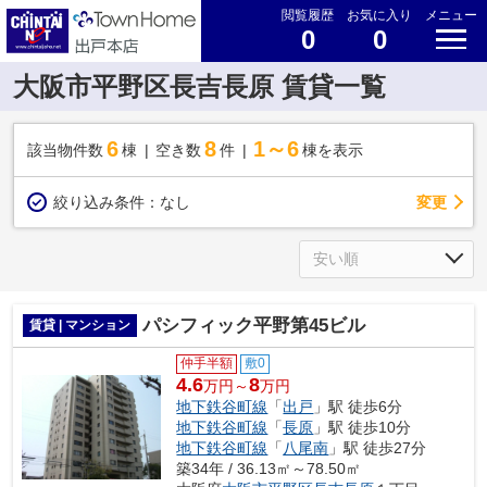
閲覧履歴
お気に入り
メニュー
0
0
大阪市平野区長吉長原 賃貸一覧
6
8
1～6
該当物件数
棟
空き数
件
棟を表示
変更
絞り込み条件：
なし
パシフィック平野第45ビル
賃貸 | マンション
仲手半額
敷0
4.6
8
万円～
万円
地下鉄谷町線
「
出戸
」駅 徒歩6分
地下鉄谷町線
「
長原
」駅 徒歩10分
地下鉄谷町線
「
八尾南
」駅 徒歩27分
築34年 / 36.13㎡～78.50㎡