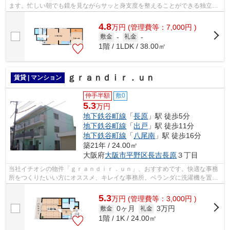
ます。忙しい朝でも鏡を見ながらサッと身支度を整えることができる独立洗
面台を採用しています。周辺に2駅ある...
4.8
万
円
(管理費等：7,000円 )
敷金
-
礼金
-
1階 / 1LDK / 38.00㎡
ｇｒａｎｄｉｒ．ｕｎ
賃貸 | マンション
仲手半額
敷0
5.3
万円
地下鉄谷町線
「
長原
」駅 徒歩5分
地下鉄谷町線
「
出戸
」駅 徒歩11分
地下鉄谷町線
「
八尾南
」駅 徒歩16分
築21年 / 24.00㎡
大阪府
大阪市平野区
長吉長原
３丁目
当社イチオシの物件「ｇｒａｎｄｉｒ．ｕｎ」、おすすめです。快適な事務
所をつくりたいい方にオススメ、キレイな事務所。ベランダに洗濯機を置く
のに抵抗のある方にはオススメ、室内...
5.3
万
円
(管理費等：3,000円 )
0ヶ月
3万円
敷金
礼金
1階 / 1K / 24.00㎡