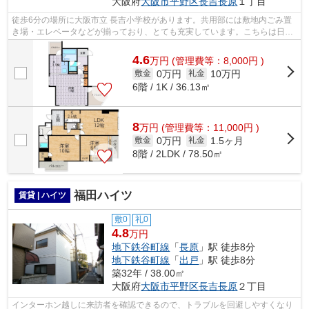
大阪府
大阪市平野区
長吉長原
１丁目
徒歩6分の場所に大阪市立 長吉小学校があります。共用部には敷地内ごみ置
き場・エレベータなどが揃っており、とても充実しています。こちらは日当
たりが良好な物件です。こちらの物件...
4.6
万
円
(管理費等：8,000円 )
0万円
10万円
敷金
礼金
6階 / 1K / 36.13㎡
8
万
円
(管理費等：11,000円 )
0万円
1.5ヶ月
敷金
礼金
8階 / 2LDK / 78.50㎡
福田ハイツ
賃貸 | ハイツ
敷0
礼0
4.8
万円
地下鉄谷町線
「
長原
」駅 徒歩8分
地下鉄谷町線
「
出戸
」駅 徒歩8分
築32年 / 38.00㎡
大阪府
大阪市平野区
長吉長原
２丁目
インターホン越しに来訪者を確認できるので、トラブルを回避しやすくなり