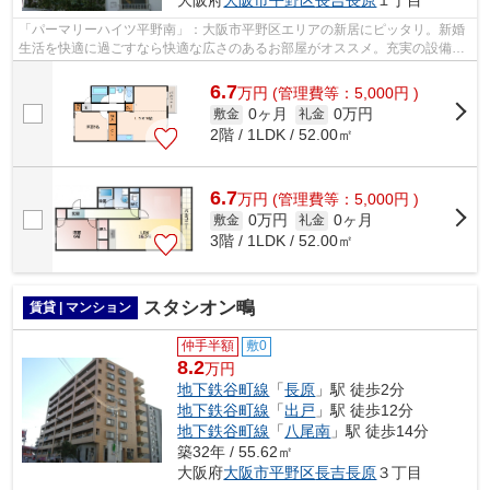
「パーマリーハイツ平野南」：大阪市平野区エリアの新居にピッタリ。新婚
生活を快適に過ごすなら快適な広さのあるお部屋がオススメ。充実の設備も
ありながら、家賃は6.5万円です。住み...
6.7
万
円
(管理費等：5,000円 )
0ヶ月
0万円
敷金
礼金
2階 / 1LDK / 52.00㎡
6.7
万
円
(管理費等：5,000円 )
0万円
0ヶ月
敷金
礼金
3階 / 1LDK / 52.00㎡
スタシオン鴫
賃貸 | マンション
仲手半額
敷0
8.2
万円
地下鉄谷町線
「
長原
」駅 徒歩2分
地下鉄谷町線
「
出戸
」駅 徒歩12分
地下鉄谷町線
「
八尾南
」駅 徒歩14分
築32年 / 55.62㎡
大阪府
大阪市平野区
長吉長原
３丁目