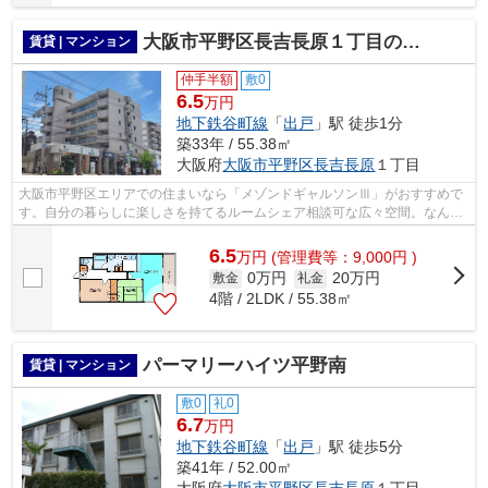
大阪市平野区長吉長原１丁目のマンション
賃貸 | マンション
仲手半額
敷0
6.5
万円
地下鉄谷町線
「
出戸
」駅 徒歩1分
築33年 / 55.38㎡
大阪府
大阪市平野区
長吉長原
１丁目
大阪市平野区エリアでの住まいなら「メゾンドギャルソンⅢ」がおすすめで
す。自分の暮らしに楽しさを持てるルームシェア相談可な広々空間。なんと
専有面積が55.38平米もございます。地...
6.5
万
円
(管理費等：9,000円 )
0万円
20万円
敷金
礼金
4階 / 2LDK / 55.38㎡
パーマリーハイツ平野南
賃貸 | マンション
敷0
礼0
6.7
万円
地下鉄谷町線
「
出戸
」駅 徒歩5分
築41年 / 52.00㎡
大阪府
大阪市平野区
長吉長原
１丁目