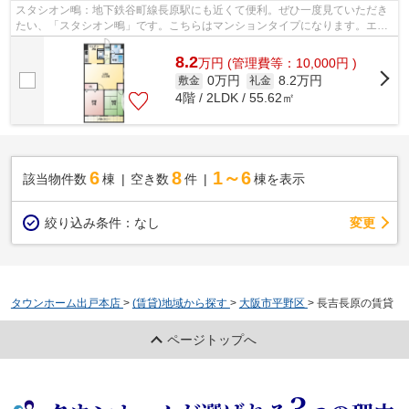
スタシオン鴫：地下鉄谷町線長原駅にも近くて便利。ぜひ一度見ていただき
たい、「スタシオン鴫」です。こちらはマンションタイプになります。エレ
ベーターがある物件です。できるだけ...
8.2
万
円
(管理費等：10,000円 )
0万円
8.2万円
敷金
礼金
4階 / 2LDK / 55.62㎡
6
8
1～6
該当物件数
棟
空き数
件
棟を表示
変更
絞り込み条件：
なし
タウンホーム出戸本店
>
(賃貸)地域から探す
>
大阪市平野区
>
長吉長原の賃貸
ページトップへ
3