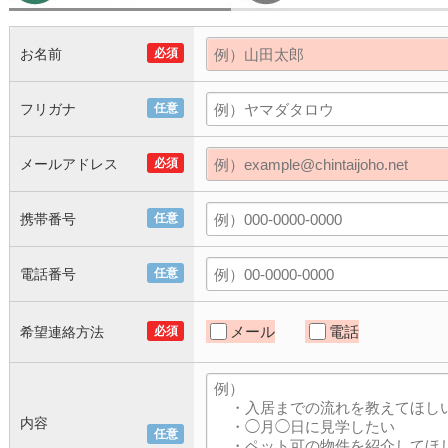
お名前
必須
フリガナ
任意
メールアドレス
必須
携帯番号
任意
電話番号
任意
メール
電話
希望連絡方法
必須
内容
任意