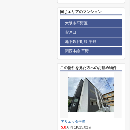
同じエリアのマンション
大阪市平野区
背戸口
地下鉄谷町線 平野
関西本線 平野
この物件を見た方へのお勧め物件
アリエッタ平野
5.8
万円 1K/25.02㎡