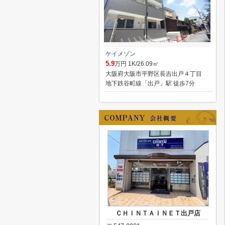
ケイメゾン
5.9
万円 1K/26.09㎡
大阪府大阪市平野区長吉出戸４丁目
地下鉄谷町線「出戸」駅 徒歩7分
ＣＨＩＮＴＡＩＮＥＴ出戸店