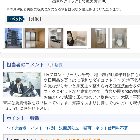
画像をクリックして拡大表示
※写真や図と実際の現状とが異なる場合は現状を優先させていただきます。
【外観】
担当者のコメント
店長
HRフロントリーガル平野：地下鉄谷町線平野駅にも
や日用品を買うのに便利なダイコクドラッグ 地下鉄
を見ながらサッと身支度を整えられる独立洗面台を
ス・クロゼットなど豊富なので、衣類や履き物の整
お住まいで快適で居心地のいい物件です。大阪市平
豊富な賃貸情報を取り扱っています。知識をあまりお持ちでない方にも親
しは当社にお任せ下さい。
ポイント・特徴
バイク置場
バストイレ別
洗面所独立
猫可
ネット使用料不要