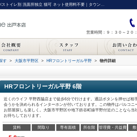
HRフロントリーガル平野の｜バイク置場 バストイレ別 洗面所独立 猫可 ネット使用料不要｜タウンホーム出戸本店
営業時間：９：３０～２０
探す
>
大阪市平野区
>
HRフロントリーガル平野
>
物件詳細
HRフロントリーガル平野 6階
近くのライフ 平野西脇店まで徒歩6分で行けます。通話ボタンを押せば相
会うかを決められるインターホンが付いております。この物件はバルコニ
お部屋探しも楽しく。大阪市平野区や地下鉄谷町線平野付近のことなら当
お待ちしております。
賃料
間取り
専有面積
所在階
管理費・共益費
敷