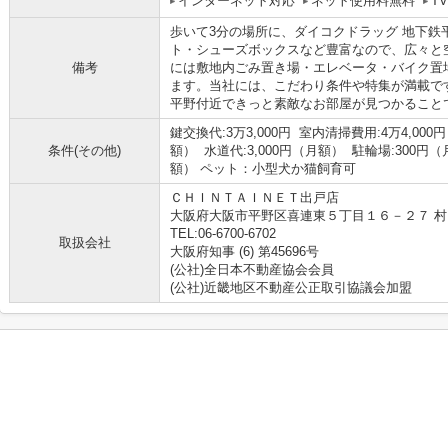
インターネット対応
ネット使用料無料
T
歩いて3分の場所に、ダイコクドラッグ 地下鉄
ト・シューズボックスなど豊富なので、広々と
備考
には敷地内ごみ置き場・エレベータ・バイク置
ます。当社には、こだわり条件や特集が満載で
平野付近できっと素敵なお部屋が見つかること
鍵交換代:3万3,000円 室内清掃費用:4万4,00
条件(その他)
額） 水道代:3,000円（月額） 駐輪場:300円（
額） ペット：小型犬か猫飼育可
ＣＨＩＮＴＡＩＮＥＴ出戸店
大阪府大阪市平野区喜連東５丁目１６－２７ 村
TEL:06-6700-6702
取扱会社
大阪府知事 (6) 第45696号
(公社)全日本不動産協会会員
(公社)近畿地区不動産公正取引協議会加盟