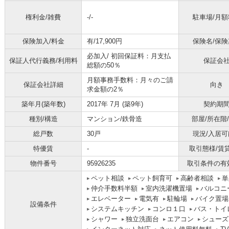
権利金/雑費
-/-
駐車場/月額
保険加入/料金
有/17,900円
保険名/保険
必加入/
初回保証料：月支払
保証人代行義務/利用料
保証会
総額の50％
月額事務手数料：月々のご請
保証会社詳細
向き
求金額の2％
築年月(築年数)
2017年 7月 (築9年)
契約期
種別/構造
マンション/鉄骨造
部屋/所在階
総戸数
30戸
現況/入居可
特優賃
-
取引態様/賃
物件番号
95926235
取引条件の有
ペット相談
ペット飼育可
高齢者相談
単
仲介手数料半額
室内洗濯機置場
バルコニ
エレベーター
電気有
駐輪場
バイク置場
設備条件
システムキッチン
コンロ１口
バス・トイ
シャワー
独立洗面台
エアコン
シューズ