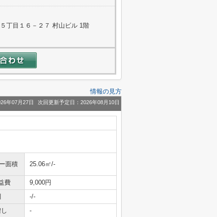
５丁目１６－２７ 村山ビル 1階
情報の見方
26年07月27日
次回更新予定日：2026年08月10日
ニー面積
25.06㎡/-
益費
9,000円
引
-/-
増し
-