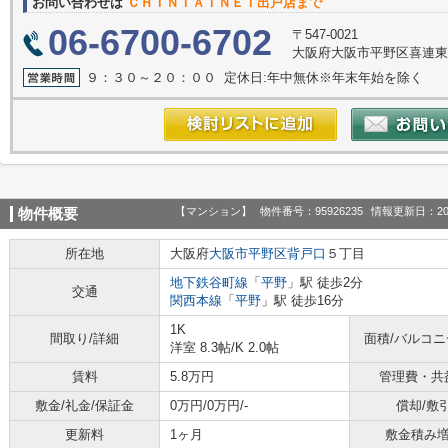
お問い合わせは
ＣＨＩＮＴＡＩＮＥＴ出戸店まで
06-6700-6702
〒547-0021
大阪府大阪市平野区喜連東
９：３０～２０：００ 定休日:年中無休※年末年始を除く
【マンション】
物件番号：95926235
情報更新日：20
物件概要
所在地
大阪府
大阪市平野区
背戸口
５丁目
地下鉄谷町線
「
平野
」駅 徒歩2分
交通
関西本線
「
平野
」駅 徒歩16分
1K
間取り/詳細
面積/バルコ
洋室 8.3帖
/
K 2.0帖
賃料
5.8万円
管理費・共
敷金/礼金/保証金
0万円/0万円/-
償却/敷
更新料
1ヶ月
敷金積み