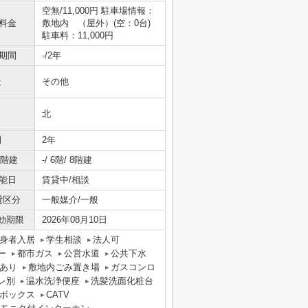
空無/11,000円 駐車場情報：
料金
敷地内 （屋外）(空：0台)
駐車料：11,000円
期間
-/2年
社
その他
北
間
2年
/階建
-/ 6階/ 8階建
能日
賃貸中/相談
貸区分
一般媒介/一般
効期限
2026年08月10日
身者入居
学生相談
法人可
ー
都市ガス
公営水道
公共下水
あり
敷地内ごみ置き場
ガスコンロ
レ別
温水洗浄便座
洗髪洗面化粧台
ボックス
CATV