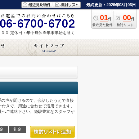
最終更新：2026年08月06日
01
00
件
件
最近見た物件
検討リスト
：００
定休日：年中無休※年末年始を除く
手の声が聞けるので、会話したうえで直接
ー付きで、用途に合わせて活用できます。
社へご連絡下さい。経験豊富なスタッフが
金
礼金