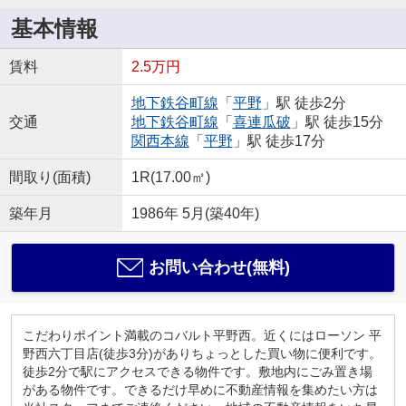
基本情報
賃料
2.5万円
地下鉄谷町線
「
平野
」駅 徒歩2分
交通
地下鉄谷町線
「
喜連瓜破
」駅 徒歩15分
関西本線
「
平野
」駅 徒歩17分
間取り(面積)
1R(17.00㎡)
築年月
1986年 5月(築40年)
お問い合わせ(無料)
こだわりポイント満載のコバルト平野西。近くにはローソン 平
野西六丁目店(徒歩3分)がありちょっとした買い物に便利です。
徒歩2分で駅にアクセスできる物件です。敷地内にごみ置き場
がある物件です。できるだけ早めに不動産情報を集めたい方は