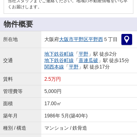
当社スタッフまでご連絡ください。地域の不動産情報をいち早
くお届けします。
物件概要
所在地
大阪府
大阪市平野区
平野西
５丁目
地下鉄谷町線
「
平野
」駅 徒歩2分
交通
地下鉄谷町線
「
喜連瓜破
」駅 徒歩15分
関西本線
「
平野
」駅 徒歩17分
賃料
2.5万円
管理費等
5,000円
面積
17.00㎡
築年月
1986年 5月(築40年)
種別 / 構造
マンション / 鉄骨造