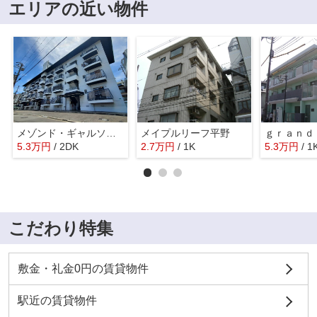
エリアの近い物件
メゾンド・ギャルソンⅠ
メイプルリーフ平野
ｇｒａｎｄ
5.3
万
円
/ 2DK
2.7
万
円
/ 1K
5.3
万
円
/ 1
こだわり特集
敷金・礼金0円の賃貸物件
駅近の賃貸物件