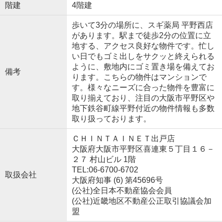
階建
4階建
歩いて3分の場所に、スギ薬局 平野西店
があります。駅まで徒歩2分の位置に立
地する、アクセス良好な物件です。忙し
い日でもゴミ出しをサクッと終えられる
ように、敷地内にゴミ置き場を備えてお
備考
ります。こちらの物件はマンションで
す。様々なニーズに合った物件を豊富に
取り揃えており、注目の大阪市平野区や
地下鉄谷町線平野付近の物件情報も多数
取り扱っております。
ＣＨＩＮＴＡＩＮＥＴ出戸店
大阪府大阪市平野区喜連東５丁目１６－
２７ 村山ビル 1階
TEL:06-6700-6702
取扱会社
大阪府知事 (6) 第45696号
(公社)全日本不動産協会会員
(公社)近畿地区不動産公正取引協議会加
盟