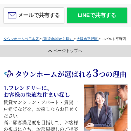
メールで共有する
LINEで共有する
タウンホーム出戸本店
>
(賃貸)地域から探す
>
大阪市平野区
>
コバルト平野西
ページトップへ
3
タウンホームが選ばれる
つの理由
1.フレンドリーに、
お客様の快適な住まい探し
賃貸マンション・アパート・賃貸一
戸建てなどを、お探しならお任せく
ださい。
高い顧客満足度を目指して、お客様
の視点に立ち、お部屋探しのご提案