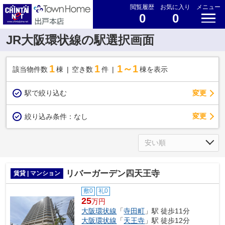
閲覧履歴
お気に入り
メニュー
0
0
JR大阪環状線の駅選択画面
1
1
1～1
該当物件数
棟
空き数
件
棟を表示
駅で絞り込む
変更
変更
絞り込み条件：
なし
リバーガーデン四天王寺
賃貸 | マンション
敷0
礼0
25
万円
大阪環状線
「
寺田町
」駅 徒歩11分
大阪環状線
「
天王寺
」駅 徒歩12分