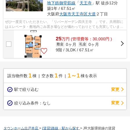
地下鉄御堂筋線
「
天王寺
」駅 徒歩12分
築1年 / 67.51㎡
大阪府
大阪市天王寺区
大道
２丁目
ぜひ一度見ていただきたい、「リバーガーデン四天王寺 」です。共用部に
はエレベータ・敷地内ごみ置き場などが備わっておりとても充実していま
す。造りとデザインに関して、自信をも...
25
万
円
(管理費等：30,000円 )
0ヶ月
0ヶ月
敷金
礼金
9階 / 3LDK / 67.51㎡
1
1
1～1
該当物件数
棟
空き数
件
棟を表示
駅で絞り込む
変更
変更
絞り込み条件：
なし
タウンホーム出戸本店
>
(賃貸)路線・駅から探す
>
JR大阪環状線の賃貸