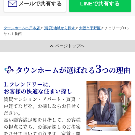
メールで共有する
LINEで共有する
タウンホーム出戸本店
>
(賃貸)地域から探す
>
大阪市平野区
>
チェリーブロッ
サムⅠ番館
ページトップへ
3
タウンホームが選ばれる
つの理由
1.フレンドリーに、
お客様の快適な住まい探し
賃貸マンション・アパート・賃貸一
戸建てなどを、お探しならお任せく
ださい。
高い顧客満足度を目指して、お客様
の視点に立ち、お部屋探しのご提案
をさせて頂いております。家賃・間