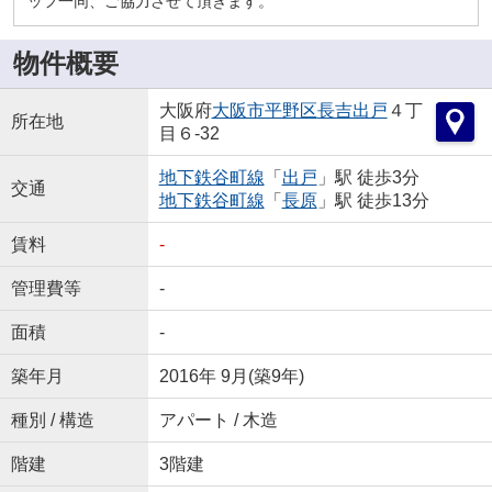
ッフ一同、ご協力させて頂きます。
物件概要
大阪府
大阪市平野区
長吉出戸
４丁
所在地
目６-32
地下鉄谷町線
「
出戸
」駅 徒歩3分
交通
地下鉄谷町線
「
長原
」駅 徒歩13分
賃料
-
管理費等
-
面積
-
築年月
2016年 9月(築9年)
種別 / 構造
アパート / 木造
階建
3階建