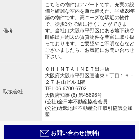
こちらの物件はアパートです。充実の設
備と綺麗な室内を兼ね備えた、平成28年
築の物件です。高ニーズな駅近の物件
で、徒歩3分で駅に行くことができま
備考
す。当社は大阪市平野区にある地下鉄谷
町線出戸周辺の賃貸物件を豊富に取り扱
っております。ご要望やご不明な点など
ございましたら、お気軽にお問い合わせ
下さい。
ＣＨＩＮＴＡＩＮＥＴ出戸店
大阪府大阪市平野区喜連東５丁目１６－
２７ 村山ビル 1階
TEL:06-6700-6702
取扱会社
大阪府知事 (6) 第45696号
(公社)全日本不動産協会会員
(公社)近畿地区不動産公正取引協議会加
盟
お問い合わせ(無料)