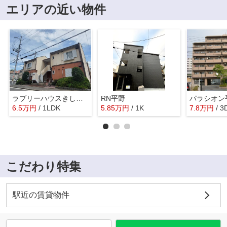
エリアの近い物件
ラブリーハウスきしもとNo,2045
RN平野
パラシオン
6.5
万
円
/ 1LDK
5.85
万
円
/ 1K
7.8
万
円
/ 3
こだわり特集
駅近の賃貸物件