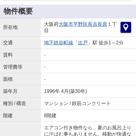
物件概要
大阪府
大阪市平野区
長吉長原
１丁
所在地
目
交通
地下鉄谷町線
「
出戸
」駅 徒歩1～2分
賃料
-
管理費等
-
面積
-
築年月
1996年 4月(築30年)
種別 / 構造
マンション / 鉄筋コンクリート
階建
8階建
エアコン付き物件なら、夏のお風呂上り
に汗ばむ事もありません。移動が快適な