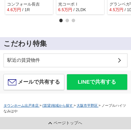
コンフォール長吉
光コーポⅠ
グランベガ
4.6
万
円
/ 1R
6.5
万
円
/ 2LDK
4.5
万
円
/ 1
こだわり特集
駅近の賃貸物件
メールで共有する
LINEで共有する
タウンホーム出戸本店
>
(賃貸)地域から探す
>
大阪市平野区
>
ノーブルハイツ
なみはや
ページトップへ