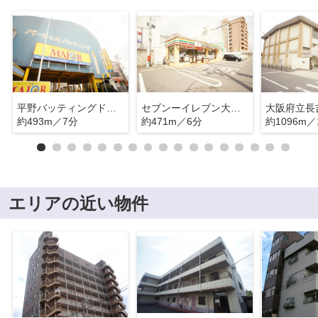
平野バッティングドーム
セブンーイレブン大阪長吉出戸２丁目店
大阪府立長
約493m／7分
約471m／6分
約1096m／
エリアの近い物件