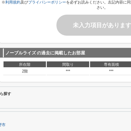
※
利用規約
及び
プライバシーポリシー
を必ずお読みください。左記内容に同
さい。
未入力項目がありま
ノーブルライズ
の過去に掲載したお部屋
所在階
間取り
専有面積
2階
***
***
ら探す
野市