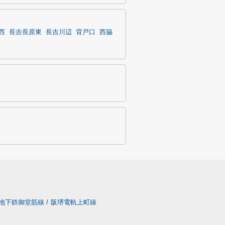
西
長吉長原東
長吉川辺
背戸口
西脇
地下鉄御堂筋線
/
阪堺電軌上町線