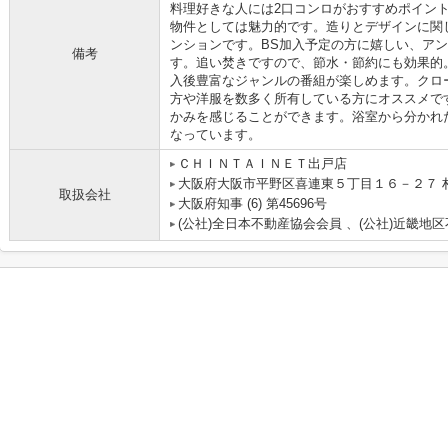
料理好きな人には2口コンロがおすすめポイント
物件としては魅力的です。造りとデザインに関
ンションです。BS加入予定の方に嬉しい、ア
備考
す。追い焚きですので、節水・節約にも効果的。
入後豊富なジャンルの番組が楽しめます。クロ
方や洋服を数多く所有している方にオススメで
かみを感じることができます。浴室から分かれ
なっています。
ＣＨＩＮＴＡＩＮＥＴ出戸店
大阪府大阪市平野区喜連東５丁目１６－２７ 村
取扱会社
大阪府知事 (6) 第45696号
(公社)全日本不動産協会会員 、(公社)近畿