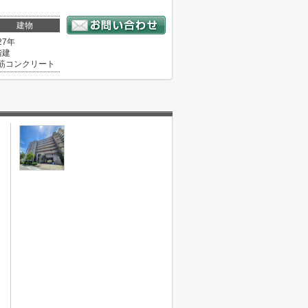
建物
27年
階建
筋コンクリート