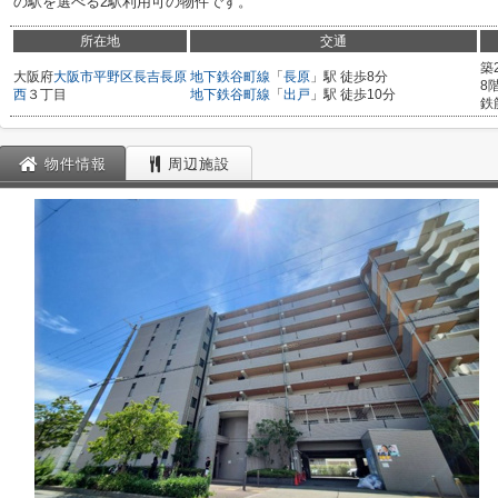
の駅を選べる2駅利用可の物件です。
所在地
交通
築
大阪府
大阪市平野区
長吉長原
地下鉄谷町線
「
長原
」駅 徒歩8分
8
西
３丁目
地下鉄谷町線
「
出戸
」駅 徒歩10分
鉄
物件情報
周辺施設