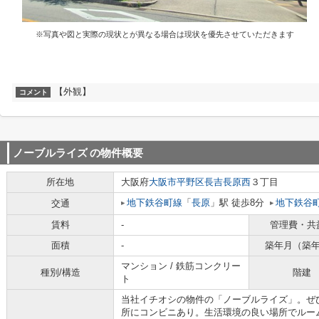
※写真や図と実際の現状とが異なる場合は現状を優先させていただきます
【外観】
コメント
ノーブルライズ
の物件概要
所在地
大阪府
大阪市平野区
長吉長原西
３丁目
地下鉄谷町線
「
長原
」駅 徒歩8分
地下鉄谷
交通
賃料
-
管理費・共
面積
-
築年月（築
マンション / 鉄筋コンクリー
種別/構造
階建
ト
当社イチオシの物件の「ノーブルライズ」。ぜ
所にコンビニあり。生活環境の良い場所でルー