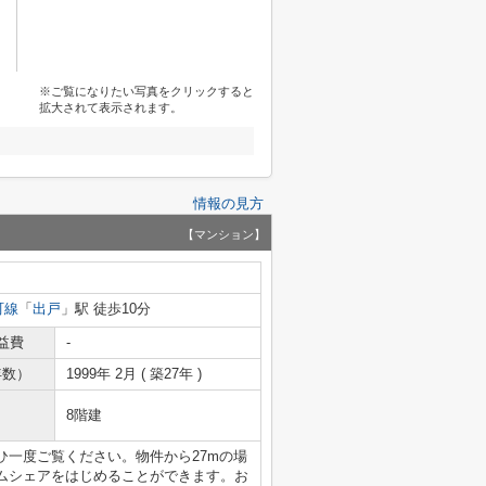
※ご覧になりたい写真をクリックすると
拡大されて表示されます。
情報の見方
【マンション】
町線
「
出戸
」駅 徒歩10分
益費
-
年数）
1999年 2月 ( 築27年 )
8階建
ひ一度ご覧ください。物件から27mの場
ムシェアをはじめることができます。お