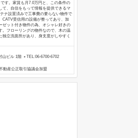
です。家賃も月7.0万円と、この条件の
して、自信をもって情報を提供できるマ
ンテナ設置済みで工事費の要らない物件で
CATV受信用の設備が整ってあり、加
ーゼット付き物件の為、オシャレ好きの
す。フローリングの物件なので、木の温
た独立洗面所があり、身支度がしやすく
山ビル 1階
TEL:06-6700-6702
地区不動産公正取引協議会加盟