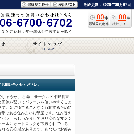
最終更新：2026年08月07日
00
00
件
件
最近見た物件
検討リスト
：００
定休日：年中無休※年末年始を除く
にお問い合わせください。
でしょうか。近場に サークルＫ平野長吉
光回線を繋いでパソコンを使いやすくしま
ます。朝に慌てることなく行動するために
価格帯である住みよいお部屋です。住み替え
イバシーもしっかりしており安心なマンシ
ホールにオートロックが設置されている、
られる安心感があります。あなたのお好み