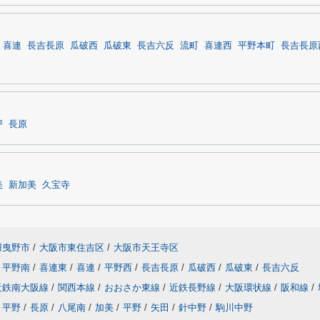
喜連
長吉長原
瓜破西
瓜破東
長吉六反
流町
喜連西
平野本町
長吉長原
戸
長原
美
新加美
久宝寺
羽曳野市
/
大阪市東住吉区
/
大阪市天王寺区
平野南
/
喜連東
/
喜連
/
平野西
/
長吉長原
/
瓜破西
/
瓜破東
/
長吉六反
近鉄南大阪線
/
関西本線
/
おおさか東線
/
近鉄長野線
/
大阪環状線
/
阪和線
/
平野
/
長原
/
八尾南
/
加美
/
平野
/
矢田
/
針中野
/
駒川中野