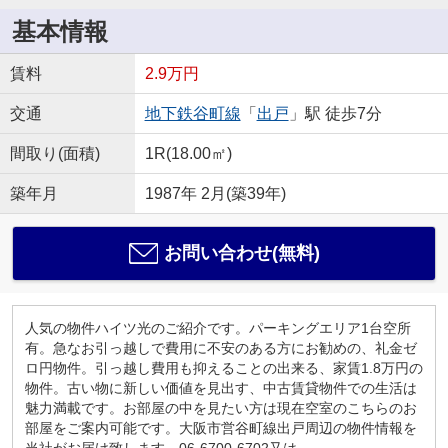
基本情報
賃料
2.9万円
交通
地下鉄谷町線
「
出戸
」駅 徒歩7分
間取り(面積)
1R(18.00㎡)
築年月
1987年 2月(築39年)
お問い合わせ(無料)
人気の物件ハイツ光のご紹介です。パーキングエリア1台空所
有。急なお引っ越しで費用に不安のある方にお勧めの、礼金ゼ
ロ円物件。引っ越し費用も抑えることの出来る、家賃1.8万円の
物件。古い物に新しい価値を見出す、中古賃貸物件での生活は
魅力満載です。お部屋の中を見たい方は現在空室のこちらのお
部屋をご案内可能です。大阪市営谷町線出戸周辺の物件情報を
当社がお届け致します。06-6700-6702又は