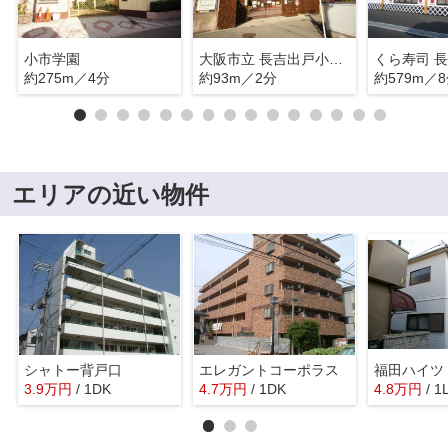
小市学園
大阪市立 長吉出戸小学校
くら寿司 
約275m／4分
約93m／2分
約579m／
エリアの近い物件
シャトー背戸口
エレガントコーポラス
福田ハイツ
3.9
万
円
/ 1DK
4.7
万
円
/ 1DK
4.8
万
円
/ 1