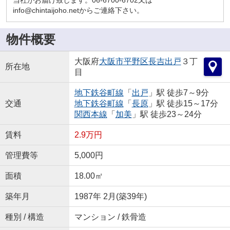
info@chintaijoho.netからご連絡下さい。
物件概要
大阪府
大阪市平野区
長吉出戸
３丁
所在地
目
地下鉄谷町線
「
出戸
」駅 徒歩7～9分
交通
地下鉄谷町線
「
長原
」駅 徒歩15～17分
関西本線
「
加美
」駅 徒歩23～24分
賃料
2.9万円
管理費等
5,000円
面積
18.00㎡
築年月
1987年 2月(築39年)
種別 / 構造
マンション / 鉄骨造