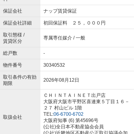
保証会社
ナップ賃貸保証
保証会社詳細
初回保証料 ２５，０００円
取引態様 /
専属専任媒介 / 一般
賃貸区分
総戸数
-
物件番号
30340532
取引条件の有効
2026年08月12日
期限
ＣＨＩＮＴＡＩＮＥＴ出戸店
大阪府大阪市平野区喜連東５丁目１６－
２７ 村山ビル 1階
TEL:
06-6700-6702
取扱会社
大阪府知事 (6) 第45696号
(公社)全日本不動産協会会員
(公社)近畿地区不動産公正取引協議会加