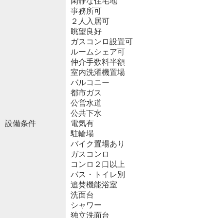
閑静な住宅地
事務所可
２人入居可
眺望良好
ガスコンロ設置可
ルームシェア可
仲介手数料半額
室内洗濯機置場
バルコニー
都市ガス
公営水道
公共下水
設備条件
電気有
駐輪場
バイク置場あり
ガスコンロ
コンロ２口以上
バス・トイレ別
追焚機能浴室
洗面台
シャワー
独立洗面台