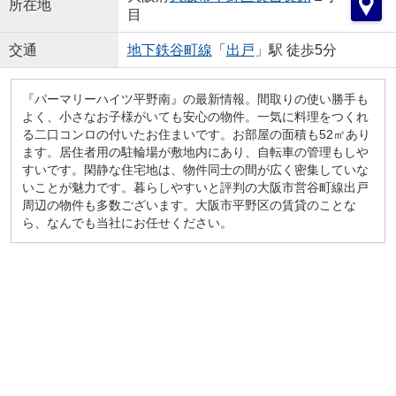
所在地
目
交通
地下鉄谷町線
「
出戸
」駅 徒歩5分
『パーマリーハイツ平野南』の最新情報。間取りの使い勝手も
よく、小さなお子様がいても安心の物件。一気に料理をつくれ
る二口コンロの付いたお住まいです。お部屋の面積も52㎡あり
ます。居住者用の駐輪場が敷地内にあり、自転車の管理もしや
すいです。閑静な住宅地は、物件同士の間が広く密集していな
いことが魅力です。暮らしやすいと評判の大阪市営谷町線出戸
周辺の物件も多数ございます。大阪市平野区の賃貸のことな
ら、なんでも当社にお任せください。