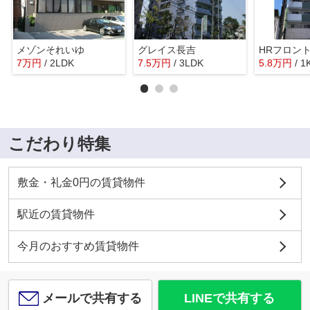
メゾンそれいゆ
グレイス長吉
7
万
円
/ 2LDK
7.5
万
円
/ 3LDK
5.8
万
円
/ 1
こだわり特集
敷金・礼金0円の賃貸物件
駅近の賃貸物件
今月のおすすめ賃貸物件
メールで共有する
LINEで共有する