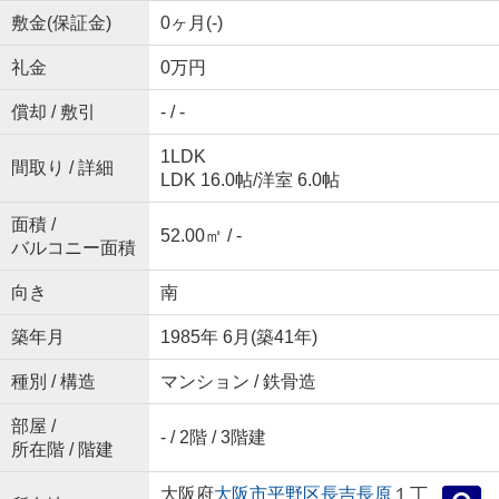
敷金(保証金)
0ヶ月(-)
礼金
0万円
償却 / 敷引
- / -
1LDK
間取り / 詳細
LDK 16.0帖
/
洋室 6.0帖
面積 /
52.00㎡ / -
バルコニー面積
向き
南
築年月
1985年 6月(築41年)
種別 / 構造
マンション / 鉄骨造
部屋 /
- / 2階 / 3階建
所在階 / 階建
大阪府
大阪市平野区
長吉長原
１丁