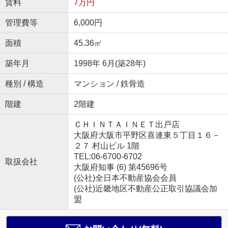
賃料
7万円
管理費等
6,000円
面積
45.36㎡
築年月
1998年 6月(築28年)
種別 / 構造
マンション / 鉄骨造
階建
2階建
ＣＨＩＮＴＡＩＮＥＴ出戸店
大阪府大阪市平野区喜連東５丁目１６－
２７ 村山ビル 1階
TEL:06-6700-6702
取扱会社
大阪府知事 (6) 第45696号
(公社)全日本不動産協会会員
(公社)近畿地区不動産公正取引協議会加
盟