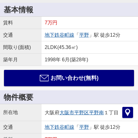
基本情報
賃料
7万円
交通
地下鉄谷町線
「
平野
」駅 徒歩12分
間取り(面積)
2LDK(45.36㎡)
築年月
1998年 6月(築28年)
お問い合わせ(無料)
物件概要
所在地
大阪府
大阪市平野区
平野南
１丁目
交通
地下鉄谷町線
「
平野
」駅 徒歩12分