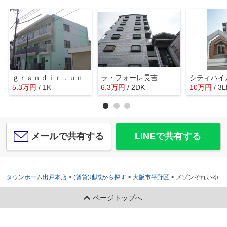
ｇｒａｎｄｉｒ．ｕｎ
ラ・フォーレ長吉
シティハイ
5.3
万
円
/ 1K
6.3
万
円
/ 2DK
10
万
円
/ 3
メールで共有する
LINEで共有する
タウンホーム出戸本店
>
(賃貸)地域から探す
>
大阪市平野区
>
メゾンそれいゆ
ページトップへ