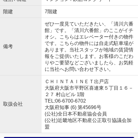
階建
7階建
ぜひ一度見ていただきたい、「清川六番
館」です。「清川六番館」のここがイチ
オシ。こちらはエレベーター付きの物件
です。こちらの物件には自走式駐車場が
備考
あります。当社スタッフが地域の賃貸情
報をご提供いたします。お客様のこだわ
りやご要望などございましたら、お気軽
に当社へお問い合わせ下さい。
ＣＨＩＮＴＡＩＮＥＴ出戸店
大阪府大阪市平野区喜連東５丁目１６－
２７ 村山ビル 1階
TEL:06-6700-6702
取扱会社
大阪府知事 (6) 第45696号
(公社)全日本不動産協会会員
(公社)近畿地区不動産公正取引協議会加
盟