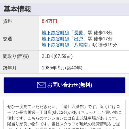
基本情報
賃料
8.4万円
地下鉄谷町線
「
長原
」駅 徒歩13分
交通
地下鉄谷町線
「
出戸
」駅 徒歩17分
地下鉄谷町線
「
八尾南
」駅 徒歩19分
間取り(面積)
2LDK(67.59㎡)
築年月
1985年 9月(築40年)
お問い合わせ(無料)
ぜひ一度見ていただきたい、「清川六番館」です。近くにはロ
ーソン長吉川辺一丁目店(徒歩2分)がありちょっとした買い物に
便利です。こちらのマンションには自走式駐車場があります。
陽当りが良い物件です。当社スタッフが地域の賃貸情報をご提