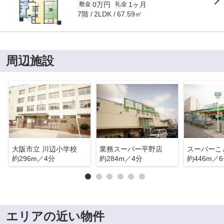
0万円
1ヶ月
敷金
礼金
7階
67.59㎡
2LDK
周辺施設
大阪市立 川辺小学校
業務スーパー平野店
スーパーこ
約296m／4分
約284m／4分
約446m／
エリアの近い物件