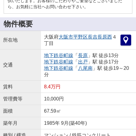
供いたします。お客様のこだわりやご要望などございました
ら、お気軽に当社へお問い合わせ下さい。
物件概要
大阪府
大阪市平野区
長吉長原西
４
所在地
丁目
地下鉄谷町線
「
長原
」駅 徒歩13分
地下鉄谷町線
「
出戸
」駅 徒歩17分
交通
地下鉄谷町線
「
八尾南
」駅 徒歩19～20
分
賃料
8.4万円
管理費等
10,000円
面積
67.59㎡
築年月
1985年 9月(築40年)
種別 / 構造
マンション / 鉄筋コンクリート