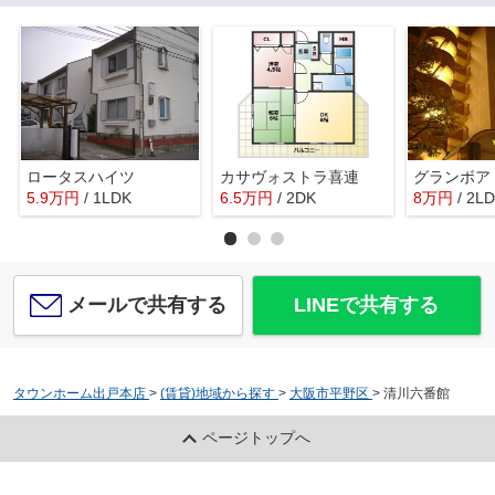
ロータスハイツ
カサヴォストラ喜連
グランボア
5.9
万
円
/ 1LDK
6.5
万
円
/ 2DK
8
万
円
/ 2L
メールで共有する
LINEで共有する
タウンホーム出戸本店
>
(賃貸)地域から探す
>
大阪市平野区
>
清川六番館
ページトップへ