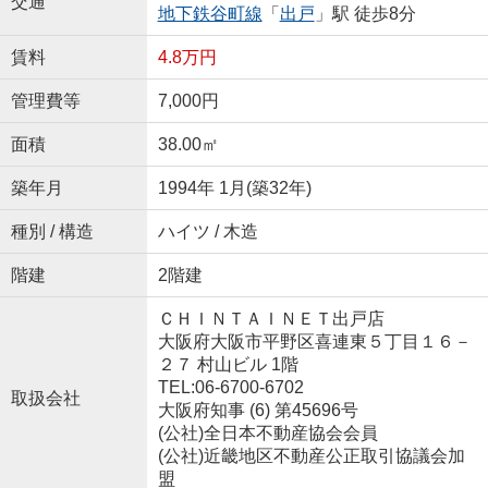
交通
地下鉄谷町線
「
出戸
」駅 徒歩8分
賃料
4.8万円
管理費等
7,000円
面積
38.00㎡
築年月
1994年 1月(築32年)
種別 / 構造
ハイツ / 木造
階建
2階建
ＣＨＩＮＴＡＩＮＥＴ出戸店
大阪府大阪市平野区喜連東５丁目１６－
２７ 村山ビル 1階
TEL:06-6700-6702
取扱会社
大阪府知事 (6) 第45696号
(公社)全日本不動産協会会員
(公社)近畿地区不動産公正取引協議会加
盟