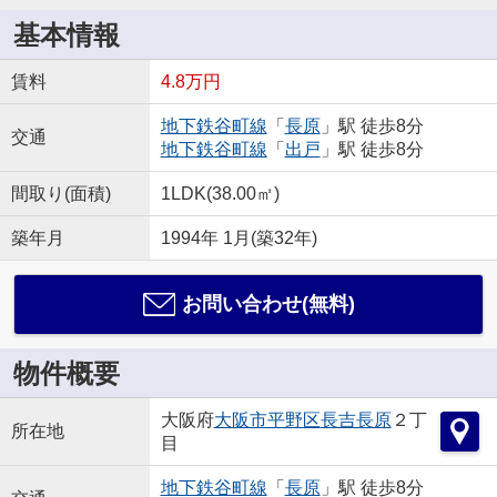
基本情報
賃料
4.8万円
地下鉄谷町線
「
長原
」駅 徒歩8分
交通
地下鉄谷町線
「
出戸
」駅 徒歩8分
間取り(面積)
1LDK(38.00㎡)
築年月
1994年 1月(築32年)
お問い合わせ(無料)
物件概要
大阪府
大阪市平野区
長吉長原
２丁
所在地
目
地下鉄谷町線
「
長原
」駅 徒歩8分