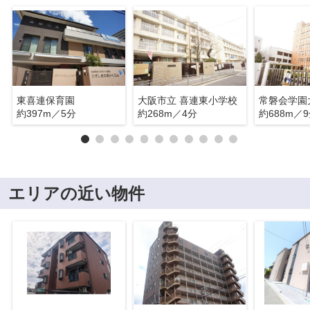
東喜連保育園
大阪市立 喜連東小学校
常磐会学園
約397m／5分
約268m／4分
約688m／
エリアの近い物件