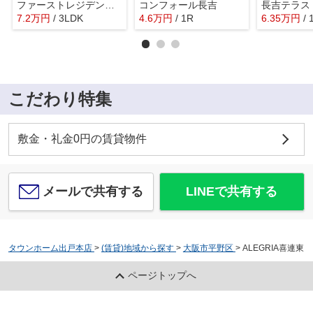
ファーストレジデンス平野
コンフォール長吉
長吉テラス
7.2
万
円
/ 3LDK
4.6
万
円
/ 1R
6.35
万
円
/
こだわり特集
敷金・礼金0円の賃貸物件
メールで共有する
LINEで共有する
タウンホーム出戸本店
>
(賃貸)地域から探す
>
大阪市平野区
>
ALEGRIA喜連東
ページトップへ