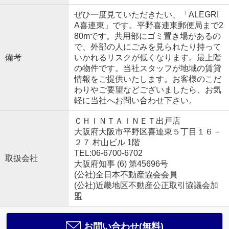
ぜひ一度見ていただきたい、「ALEGRI
A喜連東」です。平野喜連東郵便局まで2
80mです。共用部にゴミ置き場があるの
で、外部の人にごみを見られたり持って
備考
いかれるリスクが低くなります。最上階
の物件です。当社スタッフが地域の賃貸
情報をご提供いたします。お客様のこだ
わりやご要望などございましたら、お気
軽に当社へお問い合わせ下さい。
ＣＨＩＮＴＡＩＮＥＴ出戸店
大阪府大阪市平野区喜連東５丁目１６－
２７ 村山ビル 1階
TEL:06-6700-6702
取扱会社
大阪府知事 (6) 第45696号
(公社)全日本不動産協会会員
(公社)近畿地区不動産公正取引協議会加
盟
お問い合わせ(無料)