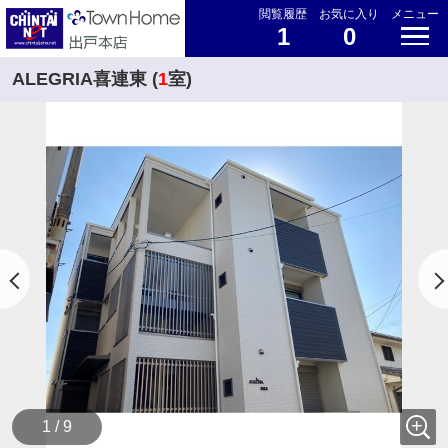
閲覧履歴
お気に入り
メニュー
1
0
ALEGRIA喜連東 (
1
室)
1 / 9