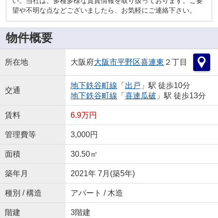
い。当社は、多種多様な賃貸情報を取り扱っております。ご要
望や不明な点などございましたら、お気軽にご連絡下さい。
物件概要
所在地
大阪府
大阪市平野区
喜連東
２丁目
地下鉄谷町線
「
出戸
」駅 徒歩10分
交通
地下鉄谷町線
「
喜連瓜破
」駅 徒歩13分
賃料
6.9万円
管理費等
3,000円
面積
30.50㎡
築年月
2021年 7月(築5年)
種別 / 構造
アパート / 木造
階建
3階建