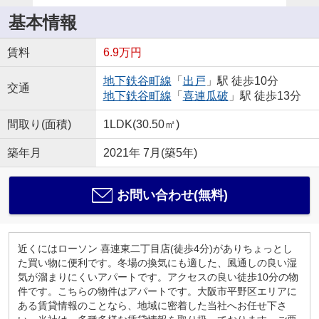
基本情報
賃料
6.9万円
地下鉄谷町線
「
出戸
」駅 徒歩10分
交通
地下鉄谷町線
「
喜連瓜破
」駅 徒歩13分
間取り(面積)
1LDK(30.50㎡)
築年月
2021年 7月(築5年)
お問い合わせ(無料)
近くにはローソン 喜連東二丁目店(徒歩4分)がありちょっとし
た買い物に便利です。冬場の換気にも適した、風通しの良い湿
気が溜まりにくいアパートです。アクセスの良い徒歩10分の物
件です。こちらの物件はアパートです。大阪市平野区エリアに
ある賃貸情報のことなら、地域に密着した当社へお任せ下さ