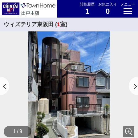
閲覧履歴
お気に入り
メニュー
1
0
ウィズテリア東阪田 (
1
室)
1 / 9