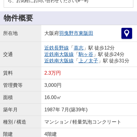
ら、お気軽にお問い合わせください(#^^#)
物件概要
所在地
大阪府
羽曳野市
東阪田
近鉄長野線
「
喜志
」駅 徒歩12分
交通
近鉄南大阪線
「
駒ヶ谷
」駅 徒歩24分
近鉄南大阪線
「
上ノ太子
」駅 徒歩31分
賃料
2.3万円
管理費等
3,000円
面積
16.00㎡
築年月
1987年 7月(築39年)
種別 / 構造
マンション / 軽量気泡コンクリート
階建
4階建