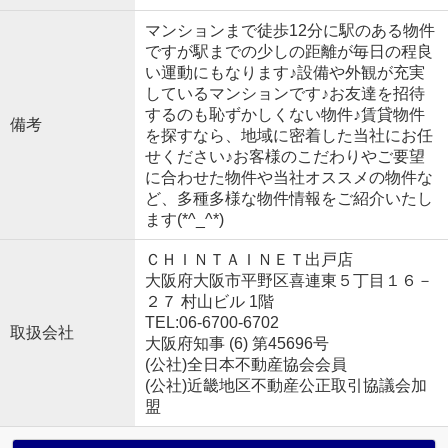
マンションまで徒歩12分に駅のある物件
ですが駅までの少しの距離が毎日の程良
い運動にもなります♪設備や外観が充実
しているマンションです♪お友達を招待
するのも恥ずかしくない物件♪賃貸物件
備考
を探すなら、地域に密着した当社にお任
せください♪お客様のこだわりやご要望
に合わせた物件や当社オススメの物件な
ど、多種多様な物件情報をご紹介いたし
ます(*^_^*)
ＣＨＩＮＴＡＩＮＥＴ出戸店
大阪府大阪市平野区喜連東５丁目１６－
２７ 村山ビル 1階
TEL:06-6700-6702
取扱会社
大阪府知事 (6) 第45696号
(公社)全日本不動産協会会員
(公社)近畿地区不動産公正取引協議会加
盟