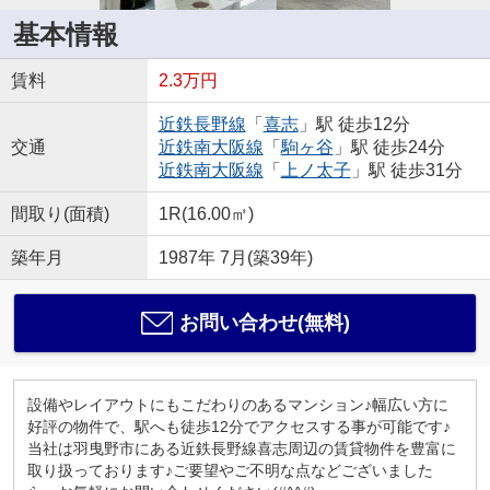
基本情報
賃料
2.3万円
近鉄長野線
「
喜志
」駅 徒歩12分
交通
近鉄南大阪線
「
駒ヶ谷
」駅 徒歩24分
近鉄南大阪線
「
上ノ太子
」駅 徒歩31分
間取り(面積)
1R(16.00㎡)
築年月
1987年 7月(築39年)
お問い合わせ(無料)
設備やレイアウトにもこだわりのあるマンション♪幅広い方に
好評の物件で、駅へも徒歩12分でアクセスする事が可能です♪
当社は羽曳野市にある近鉄長野線喜志周辺の賃貸物件を豊富に
取り扱っております♪ご要望やご不明な点などございました