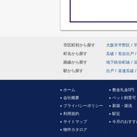
市区町村から探す
大阪市平野区
/
町名から探す
瓜破
/
長吉出戸
/
路線から探す
地下鉄谷町線
/
駅から探す
出戸
/
喜連瓜破
/
ホーム
敷金礼金0円
会社概要
ペット飼育可
プライバシーポリシー
新築・築浅
利用規約
駅近
サイトマップ
今月のおすす
物件カタログ