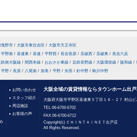
羽曳野市
/
大阪市東住吉区
/
大阪市天王寺区
平野南
/
喜連東
/
喜連
/
平野西
/
長吉長原
/
瓜破西
/
瓜破東
/
長吉六反
近鉄南大阪線
/
関西本線
/
おおさか東線
/
近鉄長野線
/
大阪環状線
/
阪和線
/
平野
/
長原
/
八尾南
/
加美
/
平野
/
矢田
/
針中野
/
駒川中野
大阪全域の賃貸情報ならタウンホーム出戸
お問い合わせ
スタッフ紹介
大阪府大阪市平野区喜連東５丁目１６－２７ 村山ビル
周辺施設
TEL:06-6700-6702
お客様の声
FAX:06-6700-6712
め
Copyright(c) ＣＨＩＮＴＡＩＮＥＴ出戸店
All Rights Reserved.