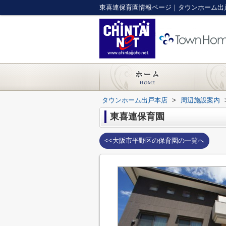
東喜連保育園情報ページ｜タウンホーム出
タウンホーム出戸本店
>
周辺施設案内
東喜連保育園
<<大阪市平野区の保育園の一覧へ