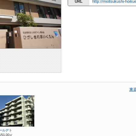
URL
http://miotsukushi-hoik
東
ールデト
/51.00㎡