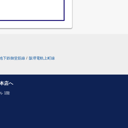
地下鉄御堂筋線
/
阪堺電軌上町線
本店へ
 1階