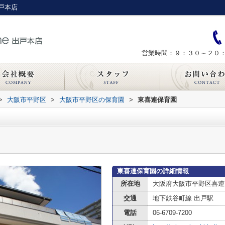
戸本店
営業時間：９：３０～２０
>
大阪市平野区
>
大阪市平野区の保育園
>
東喜連保育園
東喜連保育園の詳細情報
所在地
大阪府大阪市平野区喜連東
交通
地下鉄谷町線 出戸駅
電話
06-6709-7200