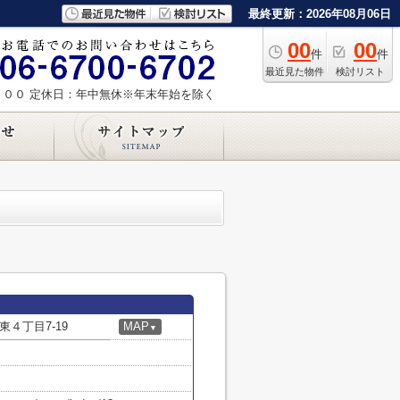
最終更新：2026年08月06日
00
00
件
件
最近見た物件
検討リスト
：００
定休日：年中無休※年末年始を除く
４丁目7-19
MAP
▼