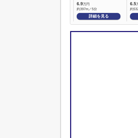
6.9
6.5
万円
約397m／5分
約53
詳細を見る