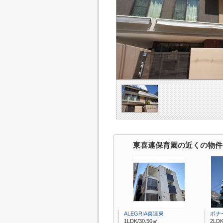
東喜連保育園の近くの物件
ALEGRIA喜連東
ボナ
1LDK/30.50㎡
2LDK