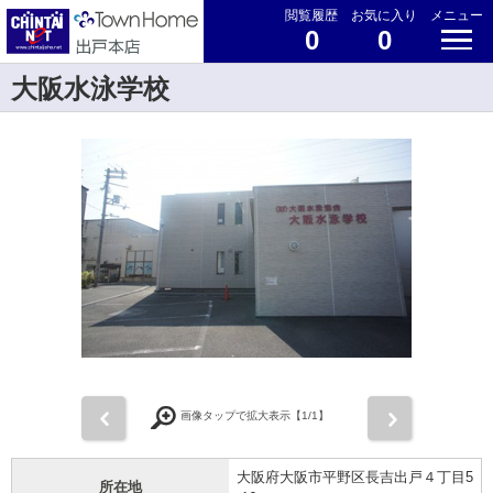
閲覧履歴
お気に入り
メニュー
0
0
大阪水泳学校
前
次
画像タップで拡大表示【
1
/1】
大阪府大阪市平野区長吉出戸４丁目5
所在地