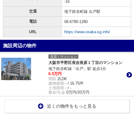
-16
交通
地下鉄谷町線 出戸駅
電話
06-6790-1280
URL
https://www.osaka-sg.info/
施設周辺の物件
賃貸｜マンション
大阪市平野区長吉長原１丁目のマンション
地下鉄谷町線「出戸」駅 徒歩1分
6.5万円
間取:
2LDK
建物面積:
- / 16.75坪
土地面積:
- / -
敷金/礼金:
0万円/20万円
近くの物件をもっと見る