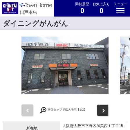
閲覧履歴
お気に入り
メニュー
0
0
ダイニングがんがん
前
次
画像タップで拡大表示【
1
/2】
大阪府大阪市平野区加美西１丁目15-
所在地