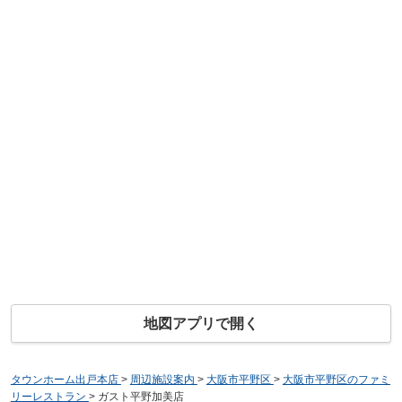
地図アプリで開く
タウンホーム出戸本店
>
周辺施設案内
>
大阪市平野区
>
大阪市平野区のファミ
リーレストラン
>
ガスト平野加美店