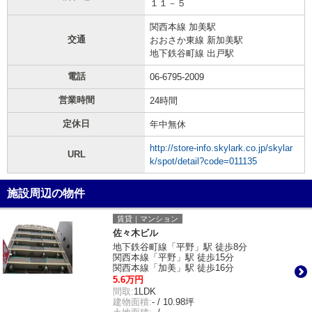
１１－５
関西本線 加美駅
交通
おおさか東線 新加美駅
地下鉄谷町線 出戸駅
電話
06-6795-2009
営業時間
24時間
定休日
年中無休
http://store-info.skylark.co.jp/skylar
URL
k/spot/detail?code=011135
施設周辺の物件
賃貸｜マンション
佐々木ビル
地下鉄谷町線「平野」駅 徒歩8分
関西本線「平野」駅 徒歩15分
関西本線「加美」駅 徒歩16分
5.6万円
間取:
1LDK
建物面積:
- / 10.98坪