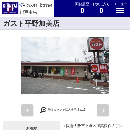
閲覧履歴
お気に入り
メニュー
0
0
ガスト平野加美店
前
次
画像タップで拡大表示【
1
/1】
大阪府大阪市平野区加美鞍作３丁目
所在地