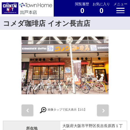
閲覧履歴
お気に入り
メニュー
0
0
コメダ珈琲店 イオン長吉店
前
次
画像タップで拡大表示【
1
/1】
大阪府大阪市平野区長吉長原西１丁
所在地