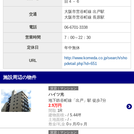
目４－６
大阪市営谷町線 出戸駅
交通
大阪市営谷町線 長原駅
電話
06-6701-3338
営業時間
7：00～22：30
定休日
年中無休
http://www.komeda.co.jp/search/sho
URL
pdetail.php?id=651
施設周辺の物件
賃貸｜マンション
ハイツ光
地下鉄谷町線「出戸」駅 徒歩7分
2.9万円
間取:
1R
建物面積:
- / 5.44坪
土地面積:
- / -
敷金/礼金:
0ヶ月/0ヶ月
賃貸｜マンション