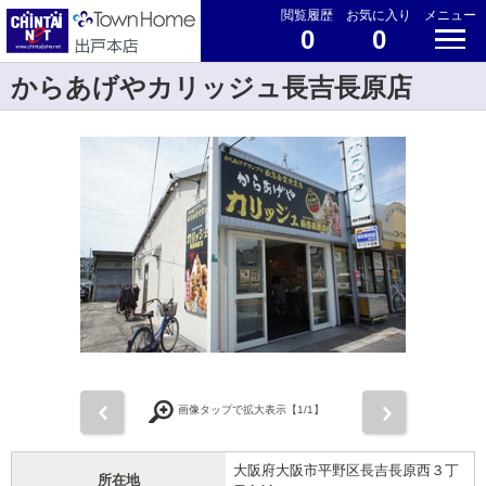
閲覧履歴
お気に入り
メニュー
0
0
からあげやカリッジュ長吉長原店
前
次
画像タップで拡大表示【
1
/1】
大阪府大阪市平野区長吉長原西３丁
所在地