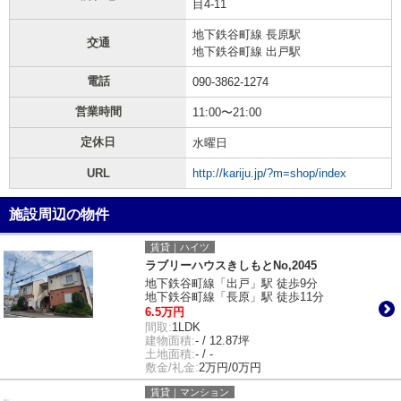
目4-11
地下鉄谷町線 長原駅
交通
地下鉄谷町線 出戸駅
電話
090-3862-1274
営業時間
11:00〜21:00
定休日
水曜日
URL
http://kariju.jp/?m=shop/index
施設周辺の物件
賃貸｜ハイツ
ラブリーハウスきしもとNo,2045
地下鉄谷町線「出戸」駅 徒歩9分
地下鉄谷町線「長原」駅 徒歩11分
6.5万円
間取:
1LDK
建物面積:
- / 12.87坪
土地面積:
- / -
敷金/礼金:
2万円/0万円
賃貸｜マンション