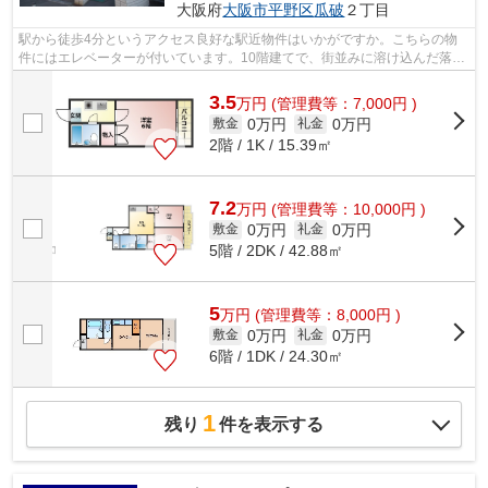
大阪府
大阪市平野区
瓜破
２丁目
駅から徒歩4分というアクセス良好な駅近物件はいかがですか。こちらの物
件にはエレベーターが付いています。10階建てで、街並みに溶け込んだ落ち
着いた建物。こちらの物件はマンション...
3.5
万
円
(管理費等：7,000円 )
0万円
0万円
敷金
礼金
2階 / 1K / 15.39㎡
7.2
万
円
(管理費等：10,000円 )
0万円
0万円
敷金
礼金
5階 / 2DK / 42.88㎡
5
万
円
(管理費等：8,000円 )
0万円
0万円
敷金
礼金
6階 / 1DK / 24.30㎡
1
残り
件を表示する