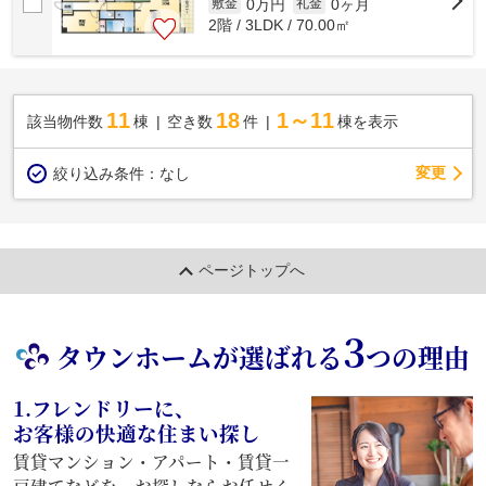
0万円
0ヶ月
敷金
礼金
2階 / 3LDK / 70.00㎡
11
18
1～11
該当物件数
棟
空き数
件
棟を表示
変更
絞り込み条件：
なし
ページトップへ
3
タウンホームが選ばれる
つの理由
1.フレンドリーに、
お客様の快適な住まい探し
賃貸マンション・アパート・賃貸一