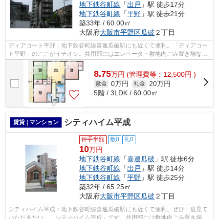
地下鉄谷町線
「
出戸
」駅 徒歩17分
地下鉄谷町線
「
平野
」駅 徒歩21分
築33年 / 60.00㎡
大阪府
大阪市平野区
瓜破
２丁目
ディアコート平野：地下鉄谷町線喜連瓜破駅にも近くて便利。「ディアコー
ト平野」のここがイチオシ。共用部にはエレベータ・敷地内ごみ置き場など
様々な設備やサービスが揃っているの...
8.75
万
円
(管理費等：12,500円 )
0万円
20万円
敷金
礼金
5階 / 3LDK / 60.00㎡
シティハイム平成
賃貸 | マンション
仲手半額
敷0
礼0
10
万円
地下鉄谷町線
「
喜連瓜破
」駅 徒歩6分
地下鉄谷町線
「
出戸
」駅 徒歩14分
地下鉄谷町線
「
平野
」駅 徒歩25分
築32年 / 65.25㎡
大阪府
大阪市平野区
瓜破
２丁目
シティハイム平成：地下鉄谷町線喜連瓜破駅にも近くて便利。ぜひ一度見て
いただきたい、「シティハイム平成」です。共用部には敷地内ごみ置き場・