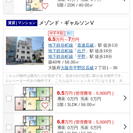
5階 / 2DK / 40.00㎡
メゾンド・ギャルソンⅤ
賃貸 | マンション
仲手半額
敷0
6.5
7
万円～
万円
地下鉄谷町線
「
喜連瓜破
」駅 徒歩1分
地下鉄谷町線
「
出戸
」駅 徒歩16分
地下鉄谷町線
「
平野
」駅 徒歩18分
築40年 / 56.00㎡
大阪府
大阪市平野区
瓜破
２丁目1－36
こちらの物件は陽当たりが良好です。徒歩1分の位置に駅がある物件です。
エレベーター付きの物件です。こちらはマンションタイプになります。大阪
市平野区エリアにある賃貸情報のことな...
6.5
万
円
(管理費等：5,000円 )
0万円
5万円
敷金
礼金
1階 / 3LDK / 56.00㎡
6.8
万
円
(管理費等：5,000円 )
0万円
5万円
敷金
礼金