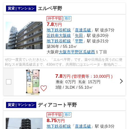
エルベ平野
賃貸 | マンション
仲手半額
敷0
7.8
万円
地下鉄谷町線
「
喜連瓜破
」駅 徒歩7分
近鉄南大阪線
「
矢田
」駅 徒歩20分
地下鉄谷町線
「
平野
」駅 徒歩21分
築36年 / 55.10㎡
大阪府
大阪市平野区
瓜破西
１丁目
ぜひ一度見ていただきたい、「エルベ平野」です。薬や日用品を買うのに便
利なスギ薬局瓜破店まで、430mです。共用部にはエレベータ・敷地内ごみ
置き場などが揃っており、とても充実し...
7.8
万
円
(管理費等：10,000円 )
0万円
15万円
敷金
礼金
3階 / 3LDK / 55.10㎡
ディアコート平野
賃貸 | マンション
仲手半額
敷0
8.75
万円
地下鉄谷町線
「
喜連瓜破
」駅 徒歩3分