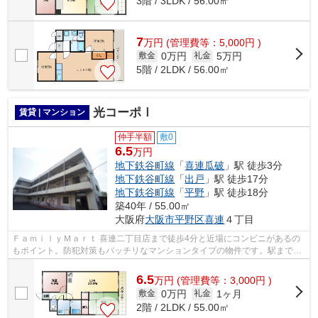
3階 / 3LDK / 56.00㎡
7
万
円
(管理費等：5,000円 )
0万円
5万円
敷金
礼金
5階 / 2LDK / 56.00㎡
光コーポⅠ
賃貸 | マンション
仲手半額
敷0
6.5
万円
地下鉄谷町線
「
喜連瓜破
」駅 徒歩3分
地下鉄谷町線
「
出戸
」駅 徒歩17分
地下鉄谷町線
「
平野
」駅 徒歩18分
築40年 / 55.00㎡
大阪府
大阪市平野区
喜連
４丁目
ＦａｍｉｌｙＭａｒｔ 喜連二丁目店まで徒歩4分と近場にコンビニがあるの
もポイント。防犯対策もバッチリなマンションタイプの物件です。駅まで3
分と、駅近でアクセスも良好な物件です...
6.5
万
円
(管理費等：3,000円 )
0万円
1ヶ月
敷金
礼金
2階 / 2LDK / 55.00㎡