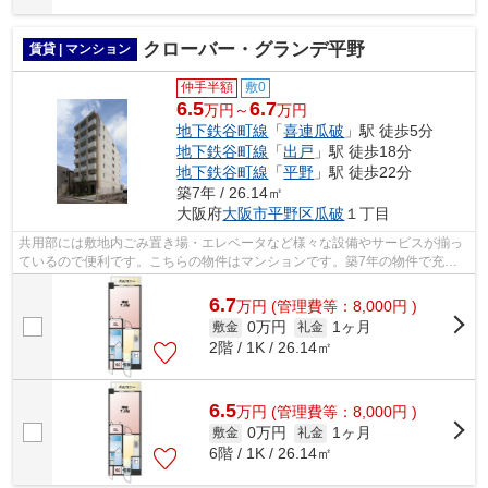
クローバー・グランデ平野
賃貸 | マンション
仲手半額
敷0
6.5
6.7
万円～
万円
地下鉄谷町線
「
喜連瓜破
」駅 徒歩5分
地下鉄谷町線
「
出戸
」駅 徒歩18分
地下鉄谷町線
「
平野
」駅 徒歩22分
築7年 / 26.14㎡
大阪府
大阪市平野区
瓜破
１丁目
共用部には敷地内ごみ置き場・エレベータなど様々な設備やサービスが揃っ
ているので便利です。こちらの物件はマンションです。築7年の物件で充実
した毎日を過ごしませんか。お車をお持...
6.7
万
円
(管理費等：8,000円 )
0万円
1ヶ月
敷金
礼金
2階 / 1K / 26.14㎡
6.5
万
円
(管理費等：8,000円 )
0万円
1ヶ月
敷金
礼金
6階 / 1K / 26.14㎡