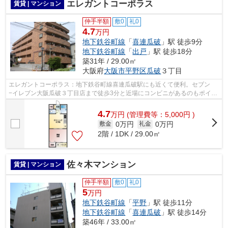
エレガントコーポラス
賃貸 | マンション
仲手半額
敷0
礼0
4.7
万円
地下鉄谷町線
「
喜連瓜破
」駅 徒歩9分
地下鉄谷町線
「
出戸
」駅 徒歩18分
築31年 / 29.00㎡
大阪府
大阪市平野区
瓜破
３丁目
エレガントコーポラス：地下鉄谷町線喜連瓜破駅にも近くて便利。セブン
−イレブン大阪瓜破３丁目店まで徒歩3分と近場にコンビニがあるのもポイン
ト。共用部には敷地内ごみ置き場・エレ...
4.7
万
円
(管理費等：5,000円 )
0万円
0万円
敷金
礼金
2階 / 1DK / 29.00㎡
佐々木マンション
賃貸 | マンション
仲手半額
敷0
礼0
5
万円
地下鉄谷町線
「
平野
」駅 徒歩11分
地下鉄谷町線
「
喜連瓜破
」駅 徒歩14分
築46年 / 33.00㎡