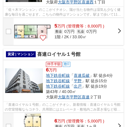
大阪府
大阪市平野区
喜連西
１丁目
「佐々木マンション」のここがイチオシ。陽が当たる物件は湿気も少なく健
康な毎日を過ごせます。こちらの物件はマンションです。駅まで歩いて11分
ほどの、魅力的な立地の物件です。で...
5
万
円
(管理費等：8,000円 )
0万円
0万円
敷金
礼金
1階 / 2K / 33.00㎡
喜連ロイヤル１号館
賃貸 | マンション
仲手半額
敷0
6
万円
地下鉄谷町線
「
喜連瓜破
」駅 徒歩4分
地下鉄谷町線
「
平野
」駅 徒歩15分
地下鉄谷町線
「
出戸
」駅 徒歩19分
築43年 / 40.00㎡
大阪府
大阪市平野区
喜連
２丁目
「喜連ロイヤル１号館」のここがイチオシ。新着情報：喜連ロイヤル１号館
の空室情報ならコチラ。共用部にはエレベータ・敷地内ごみ置き場など様々
な設備やサービスが揃っているので便...
6
万
円
(管理費等：5,000円 )
0万円
1ヶ月
敷金
礼金