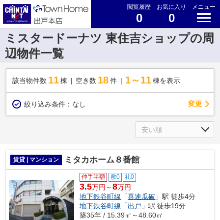
閲覧履歴
お気に入り
メニュー
0
0
ミスタードーナツ 東住吉ショップの周
辺物件一覧
11
18
1～11
該当物件数
棟
空き数
件
棟を表示
変更
絞り込み条件：
なし
ミタカホーム８番館
賃貸 | マンション
仲手半額
敷0
礼0
3.5
8
万円～
万円
地下鉄谷町線
「
喜連瓜破
」駅 徒歩4分
地下鉄谷町線
「
出戸
」駅 徒歩19分
築35年 / 15.39㎡～48.60㎡