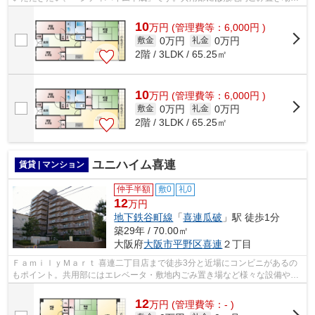
エレベータなどが揃っており、とても...
10
万
円
(管理費等：6,000円 )
0万円
0万円
敷金
礼金
2階 / 3LDK / 65.25㎡
10
万
円
(管理費等：6,000円 )
0万円
0万円
敷金
礼金
2階 / 3LDK / 65.25㎡
ユニハイム喜連
賃貸 | マンション
仲手半額
敷0
礼0
12
万円
地下鉄谷町線
「
喜連瓜破
」駅 徒歩1分
築29年 / 70.00㎡
大阪府
大阪市平野区
喜連
２丁目
ＦａｍｉｌｙＭａｒｔ 喜連二丁目店まで徒歩3分と近場にコンビニがあるの
もポイント。共用部にはエレベータ・敷地内ごみ置き場など様々な設備やサ
ービスが揃っているので便利です。10...
12
万
円
(管理費等：- )