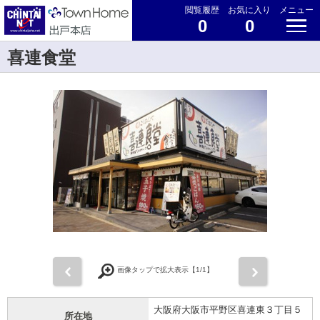
閲覧履歴
お気に入り
メニュー
0
0
喜連食堂
前
次
画像タップで拡大表示【
1
/1】
大阪府大阪市平野区喜連東３丁目５
所在地