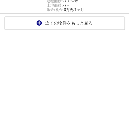
建物面積:
- / 7.62坪
土地面積:
- / -
敷金/礼金:
0万円/1ヶ月
近くの物件をもっと見る