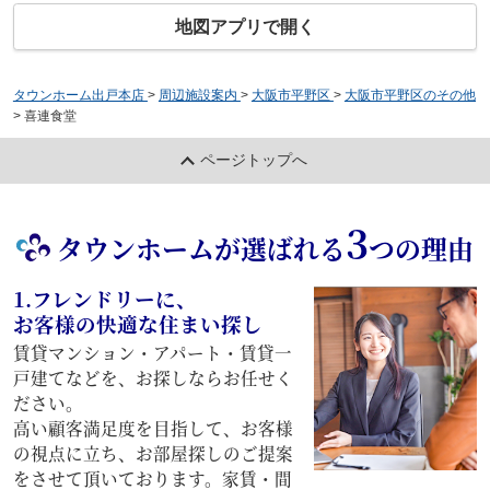
地図アプリで開く
タウンホーム出戸本店
>
周辺施設案内
>
大阪市平野区
>
大阪市平野区のその他
>
喜連食堂
ページトップへ
3
タウンホームが選ばれる
つの理由
1.フレンドリーに、
お客様の快適な住まい探し
賃貸マンション・アパート・賃貸一
戸建てなどを、お探しならお任せく
ださい。
高い顧客満足度を目指して、お客様
の視点に立ち、お部屋探しのご提案
をさせて頂いております。家賃・間