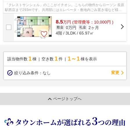
「クレストサンシェル」のここがイチオシ。こちらの物件からローソン 長原
駅西店まで293mです。共用部にはエレベータ・敷地内ごみ置き場など様々
な設備やサービスが揃っているので便利...
8.5
万
円
(管理費等：10,000円 )
0万円
2ヶ月
敷金
礼金
4階 / 3LDK / 65.97㎡
1
1
1～1
該当物件数
棟
空き数
件
棟を表示
変更
絞り込み条件：
なし
ページトップへ
3
タウンホームが選ばれる
つの理由