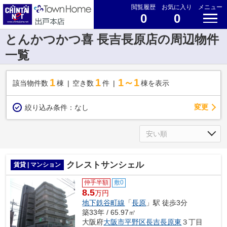
閲覧履歴
お気に入り
メニュー
0
0
とんかつかつ喜 長吉長原店の周辺物件
一覧
1
1
1～1
該当物件数
棟
空き数
件
棟を表示
変更
絞り込み条件：
なし
クレストサンシェル
賃貸 | マンション
仲手半額
敷0
8.5
万円
地下鉄谷町線
「
長原
」駅 徒歩3分
築33年 / 65.97㎡
大阪府
大阪市平野区
長吉長原東
３丁目