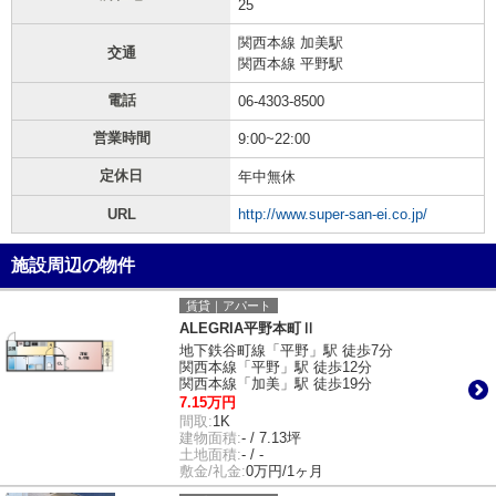
25
関西本線 加美駅
交通
関西本線 平野駅
電話
06-4303-8500
営業時間
9:00~22:00
定休日
年中無休
URL
http://www.super-san-ei.co.jp/
施設周辺の物件
賃貸｜アパート
ALEGRIA平野本町Ⅱ
地下鉄谷町線「平野」駅 徒歩7分
関西本線「平野」駅 徒歩12分
関西本線「加美」駅 徒歩19分
7.15万円
間取:
1K
建物面積:
- / 7.13坪
土地面積:
- / -
敷金/礼金:
0万円/1ヶ月