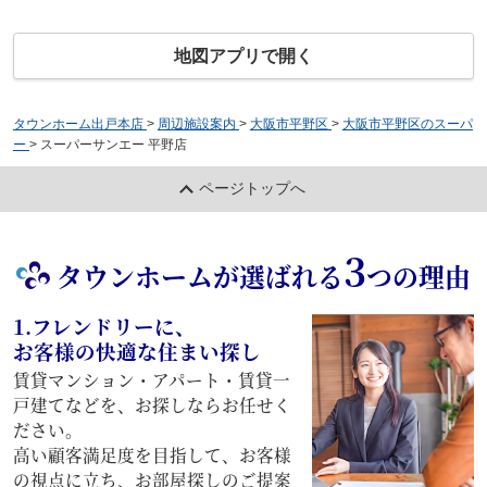
地図アプリで開く
タウンホーム出戸本店
>
周辺施設案内
>
大阪市平野区
>
大阪市平野区のスーパ
ー
>
スーパーサンエー 平野店
ページトップへ
3
タウンホームが選ばれる
つの理由
1.フレンドリーに、
お客様の快適な住まい探し
賃貸マンション・アパート・賃貸一
戸建てなどを、お探しならお任せく
ださい。
高い顧客満足度を目指して、お客様
の視点に立ち、お部屋探しのご提案