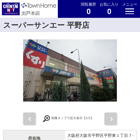
閲覧履歴
お気に入り
メニュー
0
0
スーパーサンエー 平野店
前
次
画像タップで拡大表示【
1
/1】
大阪府大阪市平野区平野東１丁目７-
所在地