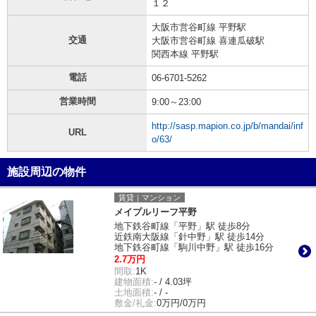
１２
大阪市営谷町線 平野駅
交通
大阪市営谷町線 喜連瓜破駅
関西本線 平野駅
電話
06-6701-5262
営業時間
9:00～23:00
http://sasp.mapion.co.jp/b/mandai/inf
URL
o/63/
施設周辺の物件
賃貸｜マンション
メイプルリーフ平野
地下鉄谷町線「平野」駅 徒歩8分
近鉄南大阪線「針中野」駅 徒歩14分
地下鉄谷町線「駒川中野」駅 徒歩16分
2.7万円
間取:
1K
建物面積:
- / 4.03坪
土地面積:
- / -
敷金/礼金:
0万円/0万円