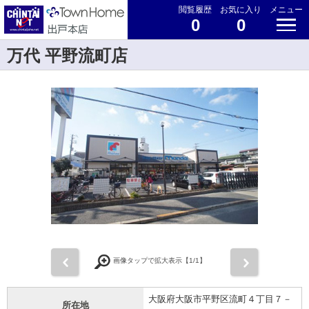
閲覧履歴
お気に入り
メニュー
0
0
万代 平野流町店
前
次
画像タップで拡大表示【
1
/1】
大阪府大阪市平野区流町４丁目７－
所在地