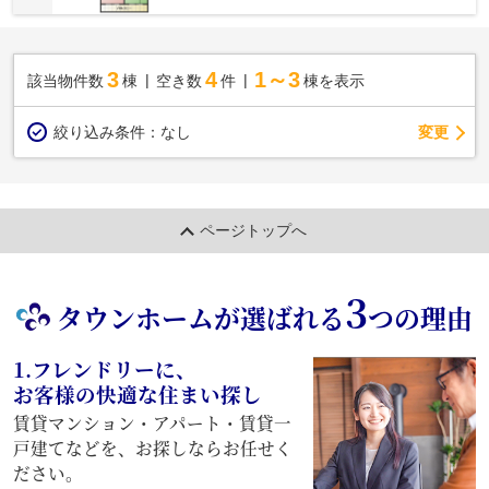
3
4
1～3
該当物件数
棟
空き数
件
棟を表示
変更
絞り込み条件：
なし
ページトップへ
3
タウンホームが選ばれる
つの理由
1.フレンドリーに、
お客様の快適な住まい探し
賃貸マンション・アパート・賃貸一
戸建てなどを、お探しならお任せく
ださい。