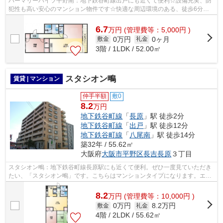
パーマリーハイツ平野南：地下鉄谷町線出戸にも近くて便利☆設備充実、防
犯性も高い安心のマンション物件です☆快適な周辺環境のある、徒歩6分に
駅のある物件です☆昼間の電気代も抑えら...
6.7
万
円
(管理費等：5,000円 )
0万円
0ヶ月
敷金
礼金
3階 / 1LDK / 52.00㎡
スタシオン鴫
賃貸 | マンション
仲手半額
敷0
8.2
万円
地下鉄谷町線
「
長原
」駅 徒歩2分
地下鉄谷町線
「
出戸
」駅 徒歩12分
地下鉄谷町線
「
八尾南
」駅 徒歩14分
築32年 / 55.62㎡
大阪府
大阪市平野区
長吉長原
３丁目
スタシオン鴫：地下鉄谷町線長原駅にも近くて便利。ぜひ一度見ていただき
たい、「スタシオン鴫」です。こちらはマンションタイプになります。エレ
ベーターがある物件です。できるだけ...
8.2
万
円
(管理費等：10,000円 )
0万円
8.2万円
敷金
礼金
4階 / 2LDK / 55.62㎡