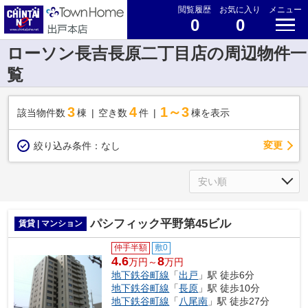
閲覧履歴
お気に入り
メニュー
0
0
ローソン長吉長原二丁目店の周辺物件一
覧
3
4
1～3
該当物件数
棟
空き数
件
棟を表示
変更
絞り込み条件：
なし
パシフィック平野第45ビル
賃貸 | マンション
仲手半額
敷0
4.6
8
万円～
万円
地下鉄谷町線
「
出戸
」駅 徒歩6分
地下鉄谷町線
「
長原
」駅 徒歩10分
地下鉄谷町線
「
八尾南
」駅 徒歩27分