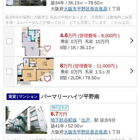
築34年 / 36.13㎡～78.50㎡
大阪府
大阪市平野区
長吉長原
１丁目
徒歩6分の場所に大阪市立 長吉小学校があります。共用部には敷地内ごみ置
き場・エレベータなどが揃っており、とても充実しています。こちらは日当
たりが良好な物件です。こちらの物件...
4.6
万
円
(管理費等：8,000円 )
0万円
10万円
敷金
礼金
6階 / 1K / 36.13㎡
8
万
円
(管理費等：11,000円 )
0万円
1.5ヶ月
敷金
礼金
8階 / 2LDK / 78.50㎡
パーマリーハイツ平野南
賃貸 | マンション
敷0
礼0
6.7
万円
地下鉄谷町線
「
出戸
」駅 徒歩5分
築41年 / 52.00㎡
大阪府
大阪市平野区
長吉長原
１丁目