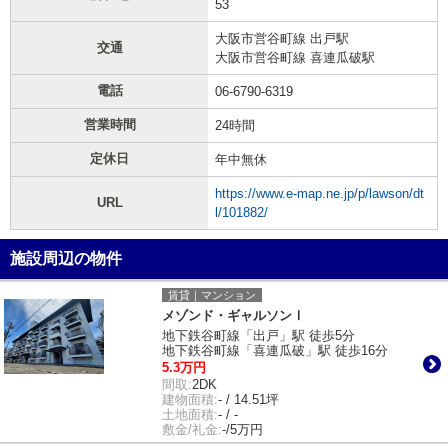
53
大阪市営谷町線 出戸駅
交通
大阪市営谷町線 喜連瓜破駅
電話
06-6790-6319
営業時間
24時間
定休日
年中無休
https://www.e-map.ne.jp/p/lawson/dt
URL
l/101882/
施設周辺の物件
賃貸｜マンション
メゾンド・ギャルソンⅠ
地下鉄谷町線「出戸」駅 徒歩5分
地下鉄谷町線「喜連瓜破」駅 徒歩16分
5.3万円
間取:
2DK
建物面積:
- / 14.51坪
土地面積:
- / -
敷金/礼金:
-/5万円