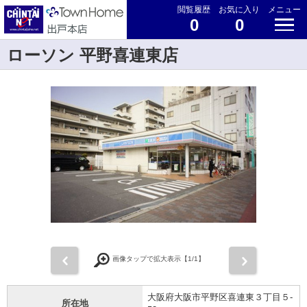
閲覧履歴
お気に入り
メニュー
0
0
ローソン 平野喜連東店
前
次
画像タップで拡大表示【
1
/1】
大阪府大阪市平野区喜連東３丁目５-
所在地