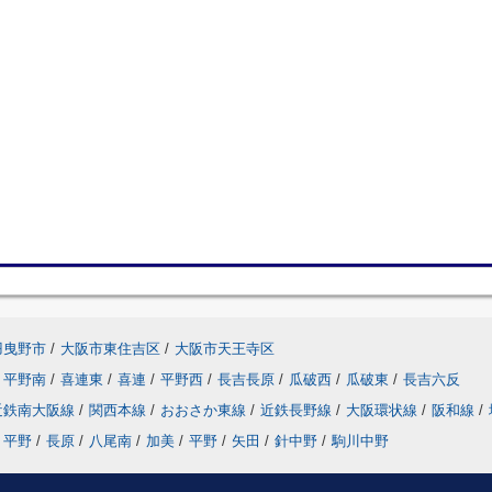
羽曳野市
/
大阪市東住吉区
/
大阪市天王寺区
平野南
/
喜連東
/
喜連
/
平野西
/
長吉長原
/
瓜破西
/
瓜破東
/
長吉六反
近鉄南大阪線
/
関西本線
/
おおさか東線
/
近鉄長野線
/
大阪環状線
/
阪和線
/
平野
/
長原
/
八尾南
/
加美
/
平野
/
矢田
/
針中野
/
駒川中野