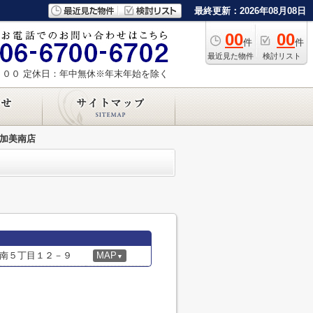
最終更新：2026年08月08日
00
00
件
件
最近見た物件
検討リスト
：００
定休日：年中無休※年末年始を除く
野加美南店
南５丁目１２－９
MAP
▼