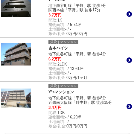
地下鉄谷町線「平野」駅 徒歩7分
関西本線「平野」駅 徒歩17分
3.7万円
間取:
1K
建物面積:
- / 5.74坪
土地面積:
- / -
敷金/礼金:
0万円/0万円
賃貸｜マンション
吉本ハイツ
地下鉄谷町線「平野」駅 徒歩4分
6.2万円
間取:
2LDK
建物面積:
- / 13.61坪
土地面積:
- / -
敷金/礼金:
0万円/1ヶ月
賃貸｜マンション
Y’sマンション
地下鉄谷町線「平野」駅 徒歩8分
近鉄南大阪線「針中野」駅 徒歩15分
3.4万円
間取:
1DK
建物面積:
- / 6.25坪
土地面積:
- / -
敷金/礼金:
0万円/0万円