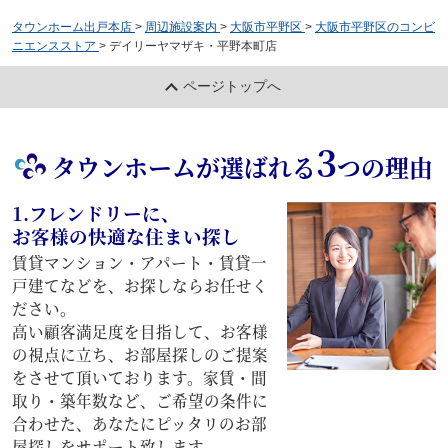
タウンホーム出戸本店
>
周辺施設案内
>
大阪市平野区
>
大阪市平野区のコンビ
ニエンスストア
>
デイリーヤマザキ・平野本町店
ページトップへ
3
タウンホームが選ばれる
つの理由
1.フレンドリーに、
お客様の快適な住まい探し
賃貸マンション・アパート・賃貸一
戸建てなどを、お探しならお任せく
ださい。
高い顧客満足度を目指して、お客様
の視点に立ち、お部屋探しのご提案
をさせて頂いております。家賃・間
取り・築年数など、ご希望の条件に
合わせた、あなたにピッタリのお部
屋探しをサポート致します。