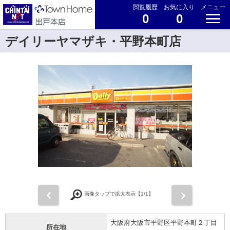
閲覧履歴
お気に入り
メニュー
0
0
デイリーヤマザキ・平野本町店
前
次
画像タップで拡大表示【
1
/1】
大阪府大阪市平野区平野本町２丁目
所在地