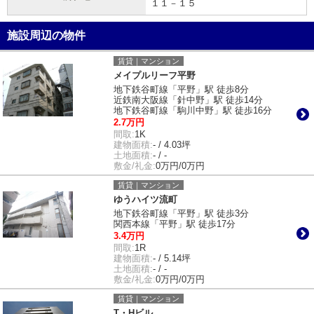
１１－１５
施設周辺の物件
賃貸｜マンション
メイプルリーフ平野
地下鉄谷町線「平野」駅 徒歩8分
近鉄南大阪線「針中野」駅 徒歩14分
地下鉄谷町線「駒川中野」駅 徒歩16分
2.7万円
間取:
1K
建物面積:
- / 4.03坪
土地面積:
- / -
敷金/礼金:
0万円/0万円
賃貸｜マンション
ゆうハイツ流町
地下鉄谷町線「平野」駅 徒歩3分
関西本線「平野」駅 徒歩17分
3.4万円
間取:
1R
建物面積:
- / 5.14坪
土地面積:
- / -
敷金/礼金:
0万円/0万円
賃貸｜マンション
T・Hビル