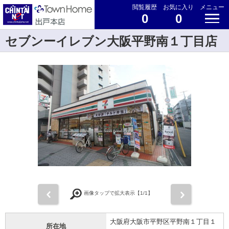
閲覧履歴
お気に入り
メニュー
0
0
セブンーイレブン大阪平野南１丁目店
前
次
画像タップで拡大表示【
1
/1】
大阪府大阪市平野区平野南１丁目１
所在地