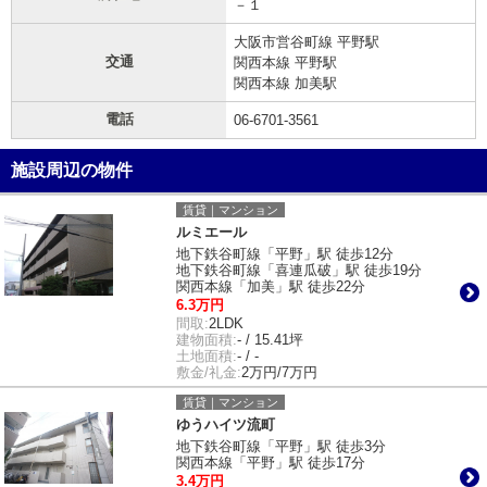
－１
大阪市営谷町線 平野駅
交通
関西本線 平野駅
関西本線 加美駅
電話
06-6701-3561
施設周辺の物件
賃貸｜マンション
ルミエール
地下鉄谷町線「平野」駅 徒歩12分
地下鉄谷町線「喜連瓜破」駅 徒歩19分
関西本線「加美」駅 徒歩22分
6.3万円
間取:
2LDK
建物面積:
- / 15.41坪
土地面積:
- / -
敷金/礼金:
2万円/7万円
賃貸｜マンション
ゆうハイツ流町
地下鉄谷町線「平野」駅 徒歩3分
関西本線「平野」駅 徒歩17分
3.4万円