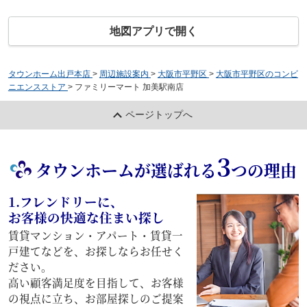
地図アプリで開く
タウンホーム出戸本店
>
周辺施設案内
>
大阪市平野区
>
大阪市平野区のコンビ
ニエンスストア
>
ファミリーマート 加美駅南店
ページトップへ
3
タウンホームが選ばれる
つの理由
1.フレンドリーに、
お客様の快適な住まい探し
賃貸マンション・アパート・賃貸一
戸建てなどを、お探しならお任せく
ださい。
高い顧客満足度を目指して、お客様
の視点に立ち、お部屋探しのご提案