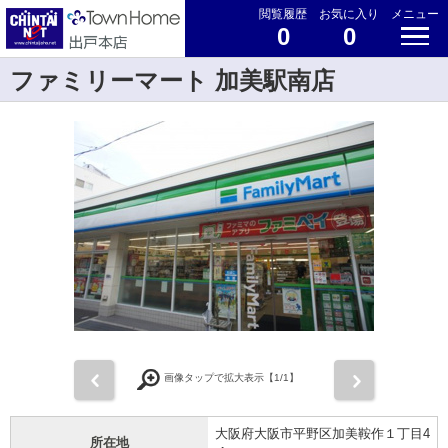
閲覧履歴
お気に入り
メニュー
0
0
ファミリーマート 加美駅南店
前
次
画像タップで拡大表示【
1
/1】
大阪府大阪市平野区加美鞍作１丁目4
所在地