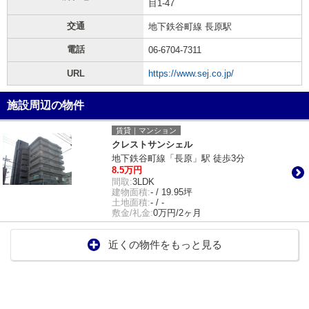
目1-47
交通
地下鉄谷町線 長原駅
電話
06-6704-7311
URL
https://www.sej.co.jp/
施設周辺の物件
賃貸｜マンション
クレストサンシェル
地下鉄谷町線「長原」駅 徒歩3分
8.5万円
間取:
3LDK
建物面積:
- / 19.95坪
土地面積:
- / -
敷金/礼金:
0万円/2ヶ月
近くの物件をもっと見る