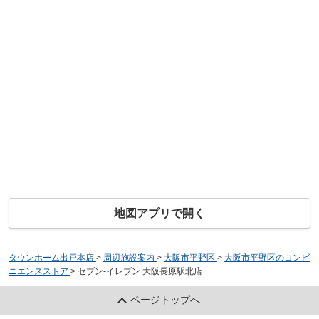
地図アプリで開く
タウンホーム出戸本店
>
周辺施設案内
>
大阪市平野区
>
大阪市平野区のコンビ
ニエンスストア
>
セブン-イレブン 大阪長原駅北店
ページトップへ