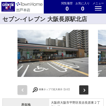
閲覧履歴
お気に入り
メニュー
0
0
セブン-イレブン 大阪長原駅北店
前
次
画像タップで拡大表示【
1
/2】
大阪府大阪市平野区長吉長原東２丁
所在地