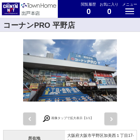
閲覧履歴
お気に入り
メニュー
0
0
コーナンPRO 平野店
前
次
画像タップで拡大表示【
1
/1】
大阪府大阪市平野区加美西１丁目17-
所在地