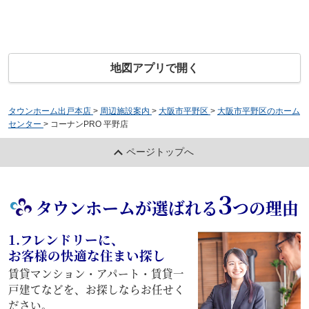
地図アプリで開く
タウンホーム出戸本店
>
周辺施設案内
>
大阪市平野区
>
大阪市平野区のホーム
センター
>
コーナンPRO 平野店
ページトップへ
3
タウンホームが選ばれる
つの理由
1.フレンドリーに、
お客様の快適な住まい探し
賃貸マンション・アパート・賃貸一
戸建てなどを、お探しならお任せく
ださい。