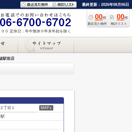
最終更新：2026年08月06日
00
00
件
件
最近見た物件
検討リスト
：００
定休日：年中無休※年末年始を除く
瓜破駅前店
２丁目１
MAP
▼
破駅