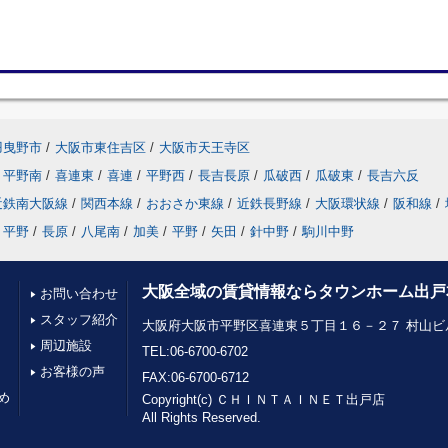
羽曳野市
/
大阪市東住吉区
/
大阪市天王寺区
平野南
/
喜連東
/
喜連
/
平野西
/
長吉長原
/
瓜破西
/
瓜破東
/
長吉六反
近鉄南大阪線
/
関西本線
/
おおさか東線
/
近鉄長野線
/
大阪環状線
/
阪和線
/
平野
/
長原
/
八尾南
/
加美
/
平野
/
矢田
/
針中野
/
駒川中野
大阪全域の賃貸情報ならタウンホーム出戸
お問い合わせ
スタッフ紹介
大阪府大阪市平野区喜連東５丁目１６－２７ 村山ビル
周辺施設
TEL:06-6700-6702
お客様の声
FAX:06-6700-6712
め
Copyright(c) ＣＨＩＮＴＡＩＮＥＴ出戸店
All Rights Reserved.