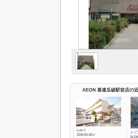
AEON 喜連瓜破駅前店の
LuisⅡ
メゾ
2DK/40.00㎡
3LDK