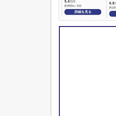
5.4
万円
6.8
約455m／6分
約15
詳細を見る