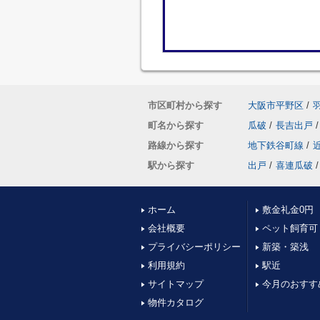
市区町村から探す
大阪市平野区
/
町名から探す
瓜破
/
長吉出戸
/
路線から探す
地下鉄谷町線
/
駅から探す
出戸
/
喜連瓜破
/
ホーム
敷金礼金0円
会社概要
ペット飼育可
プライバシーポリシー
新築・築浅
利用規約
駅近
サイトマップ
今月のおすす
物件カタログ