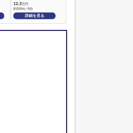
12.3
万円
約593m／8分
詳細を見る