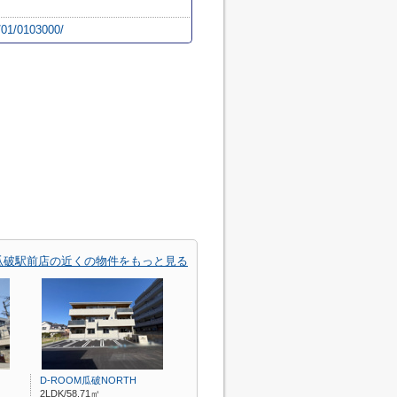
e/01/0103000/
連瓜破駅前店の近くの物件をもっと見る
D-ROOM瓜破NORTH
2LDK/58.71㎡