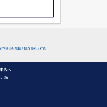
地下鉄御堂筋線
/
阪堺電軌上町線
本店へ
 1階