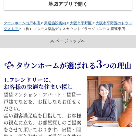
地図アプリで開く
タウンホーム出戸本店
>
周辺施設案内
>
大阪市平野区
>
大阪市平野区のドラッ
グストア
>
（株）コスモス薬品ディスカウントドラッグコスモス 喜連東店
ページトップへ
3
タウンホームが選ばれる
つの理由
1.フレンドリーに、
お客様の快適な住まい探し
賃貸マンション・アパート・賃貸一
戸建てなどを、お探しならお任せく
ださい。
高い顧客満足度を目指して、お客様
の視点に立ち、お部屋探しのご提案
をさせて頂いております。家賃・間