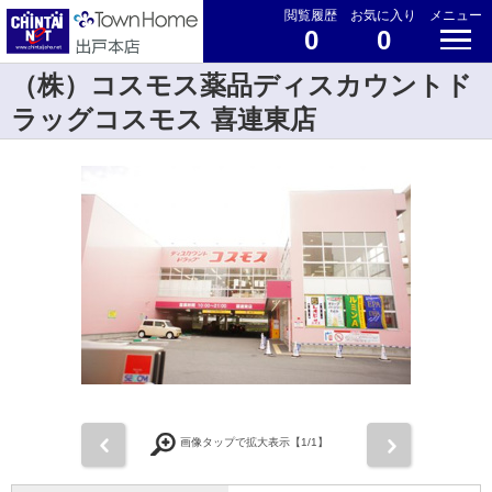
閲覧履歴
お気に入り
メニュー
0
0
（株）コスモス薬品ディスカウントド
ラッグコスモス 喜連東店
前
次
画像タップで拡大表示【
1
/1】