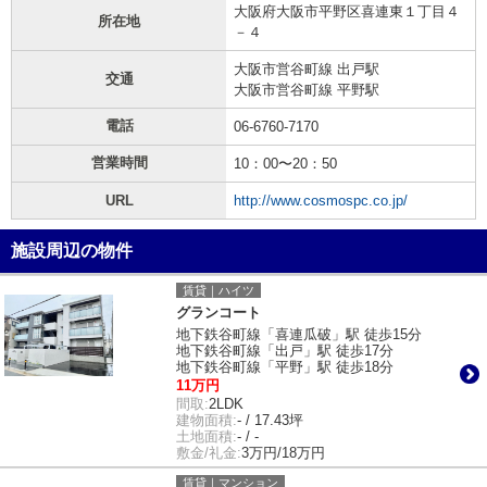
大阪府大阪市平野区喜連東１丁目４
所在地
－４
大阪市営谷町線 出戸駅
交通
大阪市営谷町線 平野駅
電話
06-6760-7170
営業時間
10：00〜20：50
URL
http://www.cosmospc.co.jp/
施設周辺の物件
賃貸｜ハイツ
グランコート
地下鉄谷町線「喜連瓜破」駅 徒歩15分
地下鉄谷町線「出戸」駅 徒歩17分
地下鉄谷町線「平野」駅 徒歩18分
11万円
間取:
2LDK
建物面積:
- / 17.43坪
土地面積:
- / -
敷金/礼金:
3万円/18万円
賃貸｜マンション