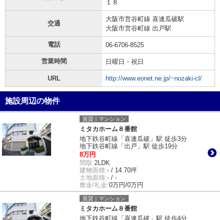
１８
大阪市営谷町線 喜連瓜破駅
交通
大阪市営谷町線 出戸駅
電話
06-6706-8525
営業時間
日曜日・祝日
URL
http://www.eonet.ne.jp/~nozaki-cl/
施設周辺の物件
賃貸｜マンション
ミタカホーム８番館
地下鉄谷町線「喜連瓜破」駅 徒歩3分
地下鉄谷町線「出戸」駅 徒歩19分
8万円
間取:
2LDK
建物面積:
- / 14.70坪
土地面積:
- / -
敷金/礼金:
0万円/0万円
賃貸｜マンション
ミタカホーム８番館
地下鉄谷町線「喜連瓜破」駅 徒歩4分