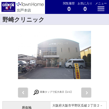
閲覧履歴
お気に入り
メニュー
0
0
野崎クリニック
前
次
画像タップで拡大表示【
1
/1】
大阪府大阪市平野区瓜破２丁目２－
所在地