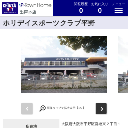
閲覧履歴
お気に入り
メニュー
0
0
ホリデイスポーツクラブ平野
前
次
画像タップで拡大表示【
1
/2】
大阪府大阪市平野区喜連東２丁目１
所在地