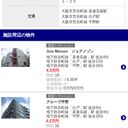
１－２５
大阪市営谷町線 喜連瓜破駅
交通
大阪市営谷町線 出戸駅
大阪市営谷町線 平野駅
施設周辺の物件
賃貸｜マンション
Joie Meison ジョアメゾン
地下鉄谷町線「喜連瓜破」駅 徒歩4分
地下鉄谷町線「出戸」駅 徒歩13分
地下鉄谷町線「平野」駅 徒歩18分
4.5万円
間取:
1R
建物面積:
- / 6.35坪
土地面積:
- / -
敷金/礼金:
0万円/0万円
賃貸｜マンション
グルーヴ平野
地下鉄谷町線「出戸」駅 徒歩9分
地下鉄谷町線「喜連瓜破」駅 徒歩9分
地下鉄谷町線「平野」駅 徒歩18分
6.2万円
間取:
1K