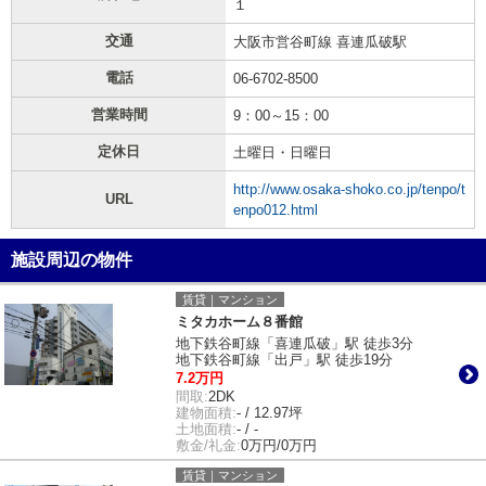
１
交通
大阪市営谷町線 喜連瓜破駅
電話
06-6702-8500
営業時間
9：00～15：00
定休日
土曜日・日曜日
http://www.osaka-shoko.co.jp/tenpo/t
URL
enpo012.html
施設周辺の物件
賃貸｜マンション
ミタカホーム８番館
地下鉄谷町線「喜連瓜破」駅 徒歩3分
地下鉄谷町線「出戸」駅 徒歩19分
7.2万円
間取:
2DK
建物面積:
- / 12.97坪
土地面積:
- / -
敷金/礼金:
0万円/0万円
賃貸｜マンション