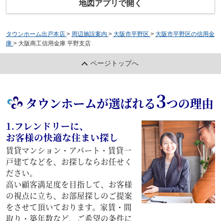
地図アプリで開く
タウンホーム出戸本店
>
周辺施設案内
>
大阪市平野区
>
大阪市平野区の信用金
庫
>
大阪商工信用金庫 平野支店
ページトップへ
3
タウンホームが選ばれる
つの理由
1.フレンドリーに、
お客様の快適な住まい探し
賃貸マンション・アパート・賃貸一
戸建てなどを、お探しならお任せく
ださい。
高い顧客満足度を目指して、お客様
の視点に立ち、お部屋探しのご提案
をさせて頂いております。家賃・間
取り・築年数など、ご希望の条件に