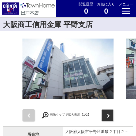
閲覧履歴
お気に入り
メニュー
0
0
大阪商工信用金庫 平野支店
前
次
画像タップで拡大表示【
1
/2】
大阪府大阪市平野区瓜破２丁目２－
所在地