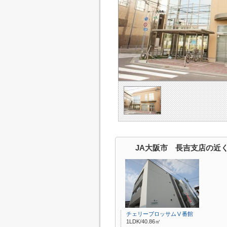
JA大阪市 長吉支店の近
チェリーブロッサムⅤ番館
1LDK/40.86㎡