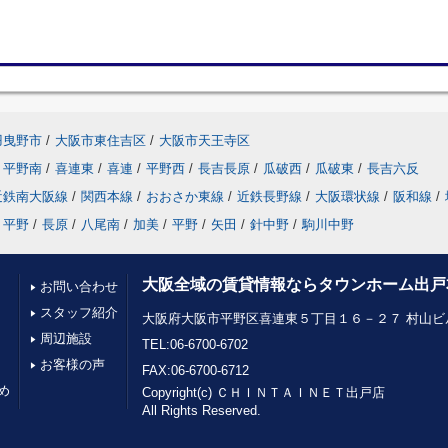
羽曳野市
/
大阪市東住吉区
/
大阪市天王寺区
平野南
/
喜連東
/
喜連
/
平野西
/
長吉長原
/
瓜破西
/
瓜破東
/
長吉六反
近鉄南大阪線
/
関西本線
/
おおさか東線
/
近鉄長野線
/
大阪環状線
/
阪和線
/
平野
/
長原
/
八尾南
/
加美
/
平野
/
矢田
/
針中野
/
駒川中野
大阪全域の賃貸情報ならタウンホーム出戸
お問い合わせ
スタッフ紹介
大阪府大阪市平野区喜連東５丁目１６－２７ 村山ビル
周辺施設
TEL:06-6700-6702
お客様の声
FAX:06-6700-6712
め
Copyright(c) ＣＨＩＮＴＡＩＮＥＴ出戸店
All Rights Reserved.