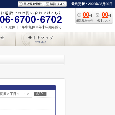
最終更新：2026年08月06日
00
00
件
件
最近見た物件
検討リスト
：００
定休日：年中無休※年末年始を除く
長原２丁目１－１２
MAP
▼