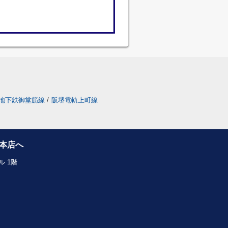
地下鉄御堂筋線
/
阪堺電軌上町線
本店へ
 1階