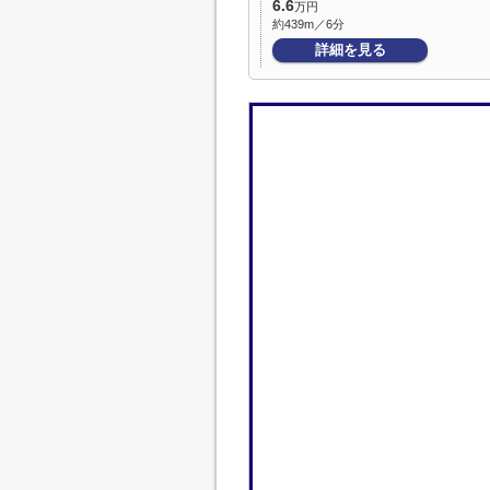
6.6
万円
約439m／6分
詳細を見る