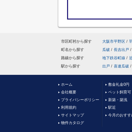
市区町村から探す
大阪市平野区
/
町名から探す
瓜破
/
長吉出戸
/
路線から探す
地下鉄谷町線
/
駅から探す
出戸
/
喜連瓜破
/
ホーム
敷金礼金0円
会社概要
ペット飼育可
プライバシーポリシー
新築・築浅
利用規約
駅近
サイトマップ
今月のおすす
物件カタログ