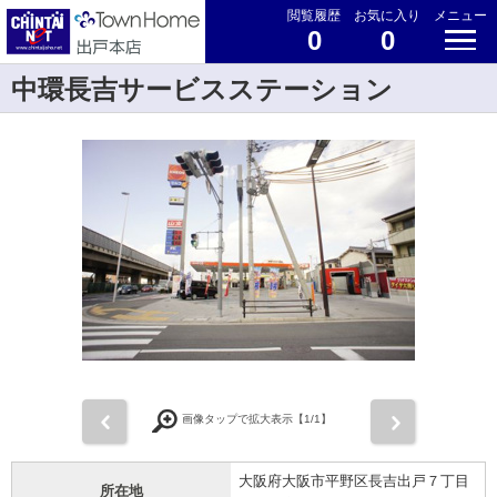
閲覧履歴
お気に入り
メニュー
0
0
中環長吉サービスステーション
前
次
画像タップで拡大表示【
1
/1】
大阪府大阪市平野区長吉出戸７丁目
所在地