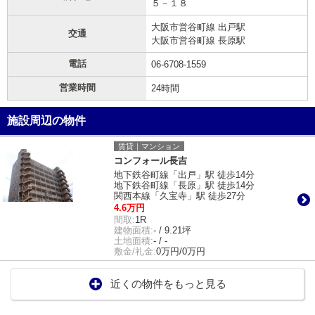
５－１８
大阪市営谷町線 出戸駅
交通
大阪市営谷町線 長原駅
電話
06-6708-1559
営業時間
24時間
施設周辺の物件
賃貸｜マンション
コンフォール長吉
地下鉄谷町線「出戸」駅 徒歩14分
地下鉄谷町線「長原」駅 徒歩14分
関西本線「久宝寺」駅 徒歩27分
4.6万円
間取:
1R
建物面積:
- / 9.21坪
土地面積:
- / -
敷金/礼金:
0万円/0万円
近くの物件をもっと見る