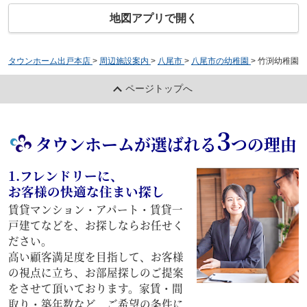
地図アプリで開く
タウンホーム出戸本店
>
周辺施設案内
>
八尾市
>
八尾市の幼稚園
>
竹渕幼稚園
ページトップへ
3
タウンホームが選ばれる
つの理由
1.フレンドリーに、
お客様の快適な住まい探し
賃貸マンション・アパート・賃貸一
戸建てなどを、お探しならお任せく
ださい。
高い顧客満足度を目指して、お客様
の視点に立ち、お部屋探しのご提案
をさせて頂いております。家賃・間
取り・築年数など、ご希望の条件に