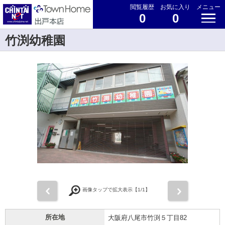
閲覧履歴
お気に入り
メニュー
0
0
竹渕幼稚園
前
次
画像タップで拡大表示【
1
/1】
所在地
大阪府八尾市竹渕５丁目82