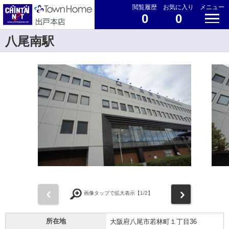
閲覧履歴
お気に入り
メニュー
0
0
八尾南駅
前
次
画像タップで拡大表示【
1
/2】
所在地
大阪府八尾市若林町１丁目36