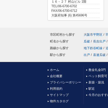
１６－２７ 村山ビル 1階
TEL/06-6700-6702
FAX/06-6700-6712
大阪府知事 (6) 第45696号
市区町村から探す
大阪市平野区
/
町名から探す
瓜破
/
長吉出戸
/
路線から探す
地下鉄谷町線
/
駅から探す
出戸
/
喜連瓜破
/
ホーム
敷金礼金0円
会社概要
ペット飼育可
プライバシーポリシー
新築・築浅
利用規約
駅近
サイトマップ
今月のおすす
物件カタログ