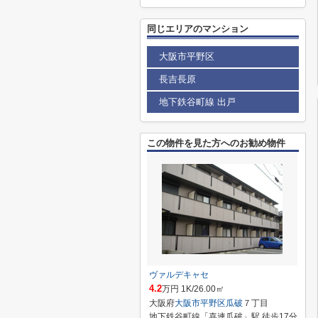
同じエリアのマンション
大阪市平野区
長吉長原
地下鉄谷町線 出戸
この物件を見た方へのお勧め物件
ヴァルデキャセ
4.2
万円 1K/26.00㎡
大阪府
大阪市平野区
瓜破
７丁目
地下鉄谷町線「喜連瓜破」駅 徒歩17分