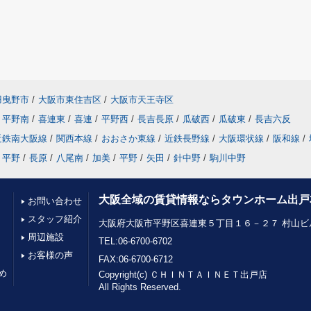
羽曳野市
/
大阪市東住吉区
/
大阪市天王寺区
平野南
/
喜連東
/
喜連
/
平野西
/
長吉長原
/
瓜破西
/
瓜破東
/
長吉六反
近鉄南大阪線
/
関西本線
/
おおさか東線
/
近鉄長野線
/
大阪環状線
/
阪和線
/
平野
/
長原
/
八尾南
/
加美
/
平野
/
矢田
/
針中野
/
駒川中野
大阪全域の賃貸情報ならタウンホーム出戸
お問い合わせ
スタッフ紹介
大阪府大阪市平野区喜連東５丁目１６－２７ 村山ビル
周辺施設
TEL:06-6700-6702
お客様の声
FAX:06-6700-6712
め
Copyright(c) ＣＨＩＮＴＡＩＮＥＴ出戸店
All Rights Reserved.