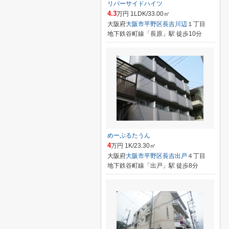
リバーサイドハイツ
4.3
万円 1LDK/33.00㎡
大阪府
大阪市平野区
長吉川辺
１丁目
地下鉄谷町線「長原」駅 徒歩10分
めーぷるたうん
4
万円 1K/23.30㎡
大阪府
大阪市平野区
長吉出戸
４丁目
地下鉄谷町線「出戸」駅 徒歩8分