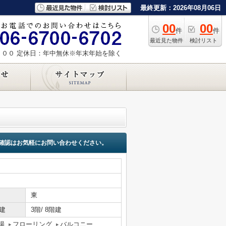
最終更新：2026年08月06日
00
00
件
件
最近見た物件
検討リスト
：００
定休日：年中無休※年末年始を除く
確認はお気軽にお問い合わせください。
東
建
3階/ 8階建
場
フローリング
バルコニー