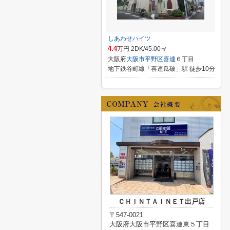
しあわせハイツ
4.4
万円 2DK/45.00㎡
大阪府
大阪市平野区
喜連
６丁目
地下鉄谷町線「喜連瓜破」駅 徒歩10分
ＣＨＩＮＴＡＩＮＥＴ出戸店
〒547-0021
大阪府大阪市平野区喜連東５丁目