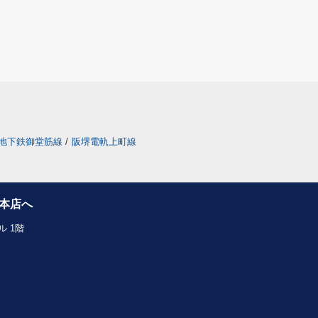
地下鉄御堂筋線
/
阪堺電軌上町線
本店へ
 1階