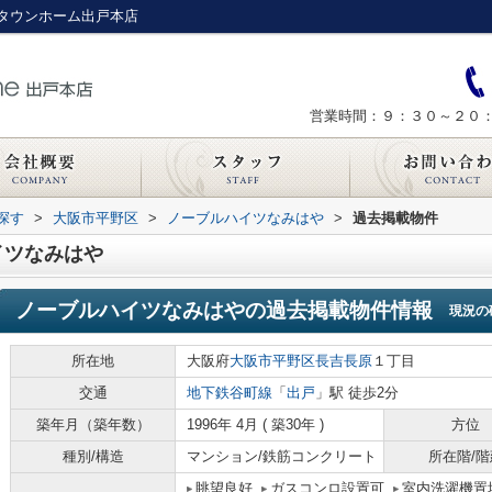
タウンホーム出戸本店
営業時間：９：３０～２０
探す
>
大阪市平野区
>
ノーブルハイツなみはや
>
過去掲載物件
イツなみはや
ノーブルハイツなみはや
の過去掲載物件情報
現況の
所在地
大阪府
大阪市平野区
長吉長原
１丁目
交通
地下鉄谷町線
「
出戸
」駅 徒歩2分
築年月（築年数）
1996年 4月 ( 築30年 )
方位
種別/構造
マンション/鉄筋コンクリート
所在階/階
眺望良好
ガスコンロ設置可
室内洗濯機置