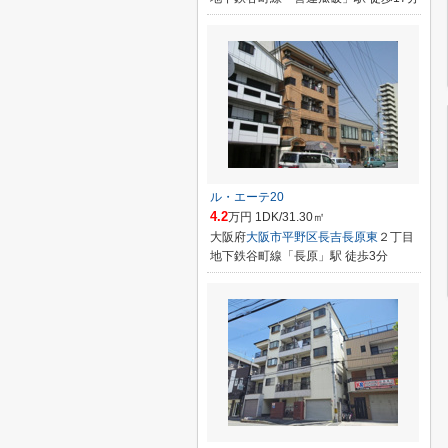
ル・エーテ20
4.2
万円 1DK/31.30㎡
大阪府
大阪市平野区
長吉長原東
２丁目
地下鉄谷町線「長原」駅 徒歩3分