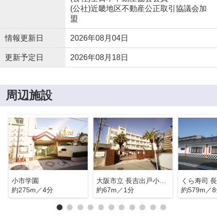
(公社)近畿地区不動産公正取引協議会加
盟
情報更新日
2026年08月04日
更新予定日
2026年08月18日
周辺施設
小市学園
大阪市立 長吉出戸小学校
くら寿司 
約275m／4分
約67m／1分
約579m／