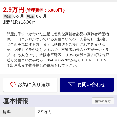
2.9万円
(管理費等：5,000円 )
0ヶ月
0ヶ月
敷金
礼金
1階
1R
18.00㎡
部屋に手すりが付いた生活に便利な高齢者必見の高齢者希望物
件。一口コンロがついているお住まいでの一人暮らしは快適。
安全面を気にする方、まずは鉄骨造をご検討されてみません
か。防犯カメラがありますので、不審者の侵入や万が一のトラ
ブルにも安心です。大阪市平野区エリアの大阪市営谷町線出戸
近くの住まいの事なら、06-6700-6702からＣＨＩＮＴＡＩＮＥ
Ｔ出戸店まで物件探しの依頼をして下さい。
お気に入り追加
お問い合わせ
基本情報
情報の見方
賃料
2.9万円