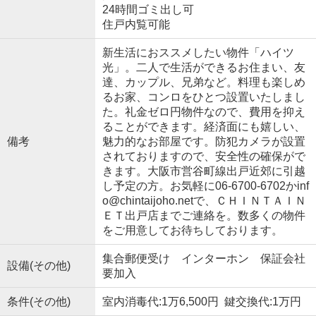
24時間ゴミ出し可
住戸内覧可能
新生活におススメしたい物件「ハイツ
光」。二人で生活ができるお住まい、友
達、カップル、兄弟など。料理も楽しめ
るお家、コンロをひとつ設置いたしまし
た。礼金ゼロ円物件なので、費用を抑え
ることができます。経済面にも嬉しい、
備考
魅力的なお部屋です。防犯カメラが設置
されておりますので、安全性の確保がで
きます。大阪市営谷町線出戸近郊に引越
し予定の方。お気軽に06-6700-6702かinf
o@chintaijoho.netで、ＣＨＩＮＴＡＩＮ
ＥＴ出戸店までご連絡を。数多くの物件
をご用意してお待ちしております。
集合郵便受け インターホン 保証会社
設備(その他)
要加入
条件(その他)
室内消毒代:1万6,500円 鍵交換代:1万円