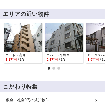
エリアの近い物件
エントレ流町
コバルト平野西
ロータスハ
5.1
万
円
/ 1R
2.5
万
円
/ 1R
5.9
万
円
/ 1
こだわり特集
敷金・礼金0円の賃貸物件