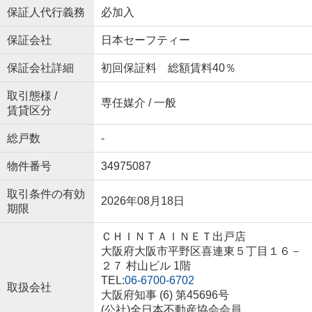
保証人代行義務
必加入
保証会社
日本セーフティー
保証会社詳細
初回保証料 総額賃料40％
取引態様 /
専任媒介 / 一般
賃貸区分
総戸数
-
物件番号
34975087
取引条件の有効
2026年08月18日
期限
ＣＨＩＮＴＡＩＮＥＴ出戸店
大阪府大阪市平野区喜連東５丁目１６－
２７ 村山ビル 1階
TEL:
06-6700-6702
取扱会社
大阪府知事 (6) 第45696号
(公社)全日本不動産協会会員