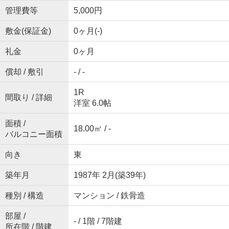
管理費等
5,000円
敷金(保証金)
0ヶ月(-)
礼金
0ヶ月
償却 / 敷引
- / -
1R
間取り / 詳細
洋室 6.0帖
面積 /
18.00㎡ / -
バルコニー面積
向き
東
築年月
1987年 2月(築39年)
種別 / 構造
マンション / 鉄骨造
部屋 /
- / 1階 / 7階建
所在階 / 階建