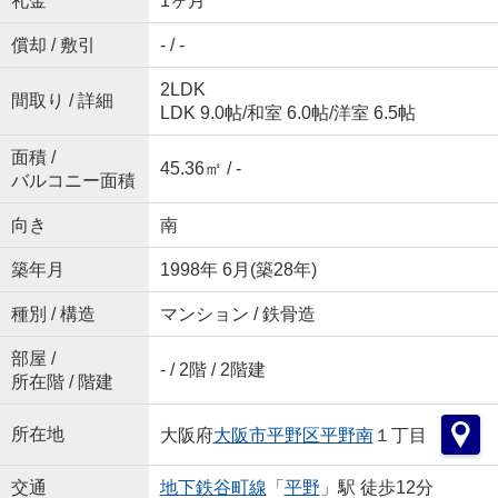
礼金
1ヶ月
償却 / 敷引
- / -
2LDK
間取り / 詳細
LDK 9.0帖
/
和室 6.0帖
/
洋室 6.5帖
面積 /
45.36㎡ / -
バルコニー面積
向き
南
築年月
1998年 6月(築28年)
種別 / 構造
マンション / 鉄骨造
部屋 /
- / 2階 / 2階建
所在階 / 階建
所在地
大阪府
大阪市平野区
平野南
１丁目
交通
地下鉄谷町線
「
平野
」駅 徒歩12分