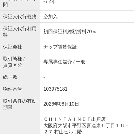
- / 2年
間
保証人代行義務
必加入
保証人代行利用
初回保証料総額賃料70％
料
保証会社
ナップ賃貸保証
取引態様 /
専属専任媒介 / 一般
賃貸区分
総戸数
-
物件番号
103975181
取引条件の有効
2026年08月10日
期限
ＣＨＩＮＴＡＩＮＥＴ出戸店
大阪府大阪市平野区喜連東５丁目１６－
２７ 村山ビル 1階