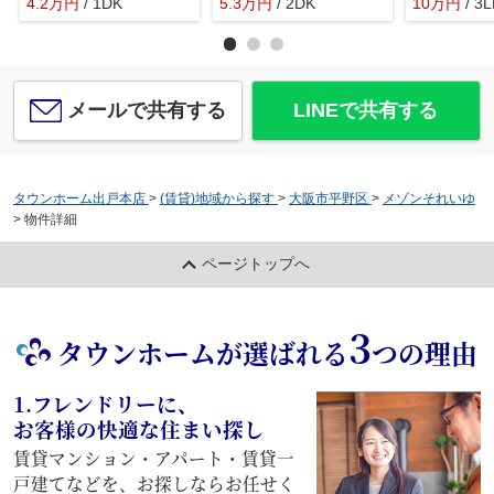
4.2
万
円
/ 1DK
5.3
万
円
/ 2DK
10
万
円
/ 3
メールで共有する
LINEで共有する
タウンホーム出戸本店
>
(賃貸)地域から探す
>
大阪市平野区
>
メゾンそれいゆ
>
物件詳細
ページトップへ
3
タウンホームが選ばれる
つの理由
1.フレンドリーに、
お客様の快適な住まい探し
賃貸マンション・アパート・賃貸一
戸建てなどを、お探しならお任せく