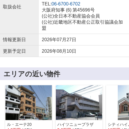
TEL:
06-6700-6702
取扱会社
大阪府知事 (6) 第45696号
(公社)全日本不動産協会会員
(公社)近畿地区不動産公正取引協議会加
盟
情報更新日
2026年07月27日
更新予定日
2026年08月10日
エリアの近い物件
ル・エーテ20
ハイツニュープラザ
シティハイ