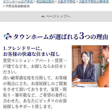
タウンホーム出戸本店
>
周辺施設案内
>
大阪市平野区
>
大阪市平野区の郵便局
>
平野加美南郵便局
ページトップへ
3
タウンホームが選ばれる
つの理由
1.フレンドリーに、
お客様の快適な住まい探し
賃貸マンション・アパート・賃貸一
戸建てなどを、お探しならお任せく
ださい。
高い顧客満足度を目指して、お客様
の視点に立ち、お部屋探しのご提案
をさせて頂いております。家賃・間
取り・築年数など、ご希望の条件に
合わせた、あなたにピッタリのお部
屋探しをサポート致します。