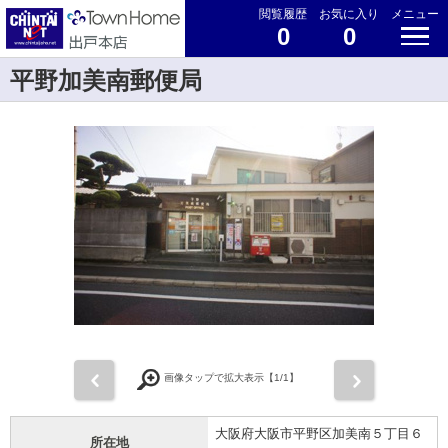
閲覧履歴
お気に入り
メニュー
0
0
平野加美南郵便局
前
次
画像タップで拡大表示【
1
/1】
大阪府大阪市平野区加美南５丁目６
所在地