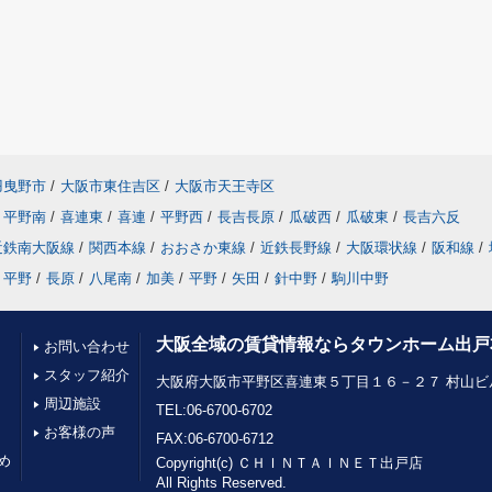
羽曳野市
/
大阪市東住吉区
/
大阪市天王寺区
平野南
/
喜連東
/
喜連
/
平野西
/
長吉長原
/
瓜破西
/
瓜破東
/
長吉六反
近鉄南大阪線
/
関西本線
/
おおさか東線
/
近鉄長野線
/
大阪環状線
/
阪和線
/
平野
/
長原
/
八尾南
/
加美
/
平野
/
矢田
/
針中野
/
駒川中野
大阪全域の賃貸情報ならタウンホーム出戸
お問い合わせ
スタッフ紹介
大阪府大阪市平野区喜連東５丁目１６－２７ 村山ビル
周辺施設
TEL:06-6700-6702
お客様の声
FAX:06-6700-6712
め
Copyright(c) ＣＨＩＮＴＡＩＮＥＴ出戸店
All Rights Reserved.