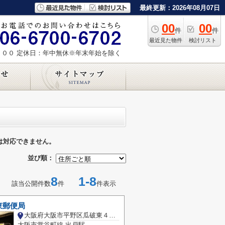
最終更新：2026年08月07日
00
00
件
件
最近見た物件
検討リスト
：００
定休日：年中無休※年末年始を除く
は対応できません。
並び順：
8
1-8
該当公開件数
件
件表示
東郵便局
大阪府大阪市平野区瓜破東４丁目
大阪市営谷町線 出戸駅