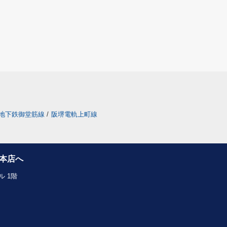
地下鉄御堂筋線
/
阪堺電軌上町線
本店へ
 1階