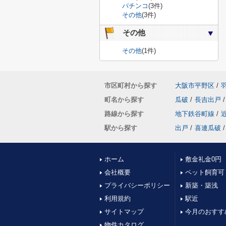
パチンコ
(3件)
その他
(3件)
その他
その他
(1件)
市区町村から探す
大阪市平野区
/
町名から探す
瓜破
/
長吉出戸
/
路線から探す
地下鉄谷町線
/
駅から探す
出戸
/
喜連瓜破
/
ホーム
敷金礼金0円
会社概要
ペット飼育可
プライバシーポリシー
新築・築浅
利用規約
駅近
サイトマップ
今月のおすす
物件カタログ