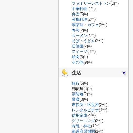
ファミリーレストラン
(2件)
中華料理
(4件)
弁当
(5件)
和風料理
(2件)
喫茶店・カフェ
(2件)
寿司
(2件)
ラーメン
(4件)
そば・うどん
(2件)
居酒屋
(2件)
スイーツ
(3件)
焼肉
(3件)
その他
(9件)
生活
銀行
(5件)
郵便局
(8件)
消防署
(2件)
警察
(3件)
市役所・区役所
(2件)
レンタルビデオ
(1件)
信用金庫
(4件)
クリーニング
(2件)
寺院・神社
(1件)
都道府県機関
(1件)